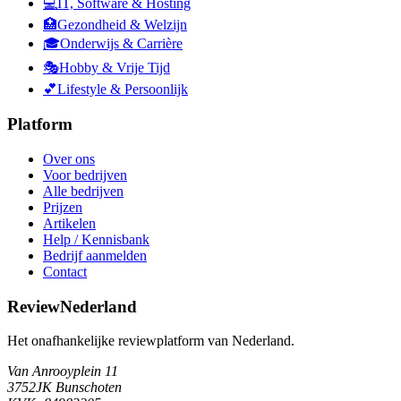
💻
IT, Software & Hosting
🏥
Gezondheid & Welzijn
🎓
Onderwijs & Carrière
🎭
Hobby & Vrije Tijd
💕
Lifestyle & Persoonlijk
Platform
Over ons
Voor bedrijven
Alle bedrijven
Prijzen
Artikelen
Help / Kennisbank
Bedrijf aanmelden
Contact
ReviewNederland
Het onafhankelijke reviewplatform van Nederland.
Van Anrooyplein 11
3752JK Bunschoten