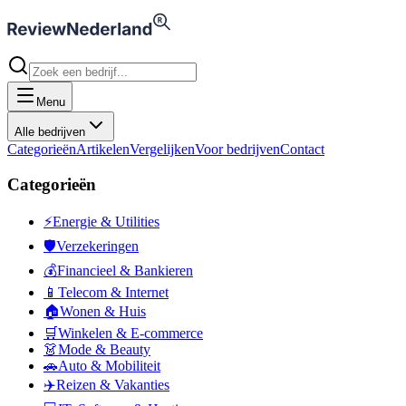
Menu
Alle bedrijven
Categorieën
Artikelen
Vergelijken
Voor bedrijven
Contact
Categorieën
⚡
Energie & Utilities
🛡️
Verzekeringen
💰
Financieel & Bankieren
📱
Telecom & Internet
🏠
Wonen & Huis
🛒
Winkelen & E-commerce
👗
Mode & Beauty
🚗
Auto & Mobiliteit
✈️
Reizen & Vakanties