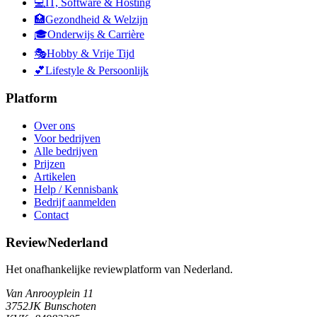
💻
IT, Software & Hosting
🏥
Gezondheid & Welzijn
🎓
Onderwijs & Carrière
🎭
Hobby & Vrije Tijd
💕
Lifestyle & Persoonlijk
Platform
Over ons
Voor bedrijven
Alle bedrijven
Prijzen
Artikelen
Help / Kennisbank
Bedrijf aanmelden
Contact
ReviewNederland
Het onafhankelijke reviewplatform van Nederland.
Van Anrooyplein 11
3752JK Bunschoten