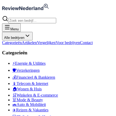
Menu
Alle bedrijven
Categorieën
Artikelen
Vergelijken
Voor bedrijven
Contact
Categorieën
⚡
Energie & Utilities
🛡️
Verzekeringen
💰
Financieel & Bankieren
📱
Telecom & Internet
🏠
Wonen & Huis
🛒
Winkelen & E-commerce
👗
Mode & Beauty
🚗
Auto & Mobiliteit
✈️
Reizen & Vakanties