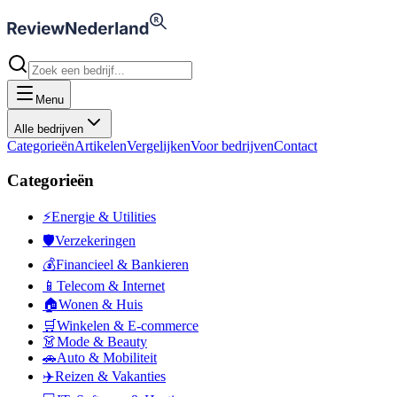
Menu
Alle bedrijven
Categorieën
Artikelen
Vergelijken
Voor bedrijven
Contact
Categorieën
⚡
Energie & Utilities
🛡️
Verzekeringen
💰
Financieel & Bankieren
📱
Telecom & Internet
🏠
Wonen & Huis
🛒
Winkelen & E-commerce
👗
Mode & Beauty
🚗
Auto & Mobiliteit
✈️
Reizen & Vakanties