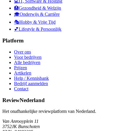
💻
IT, Software & Hosting
🏥
Gezondheid & Welzijn
🎓
Onderwijs & Carrière
🎭
Hobby & Vrije Tijd
💕
Lifestyle & Persoonlijk
Platform
Over ons
Voor bedrijven
Alle bedrijven
Prijzen
Artikelen
Help / Kennisbank
Bedrijf aanmelden
Contact
ReviewNederland
Het onafhankelijke reviewplatform van Nederland.
Van Anrooyplein 11
3752JK Bunschoten