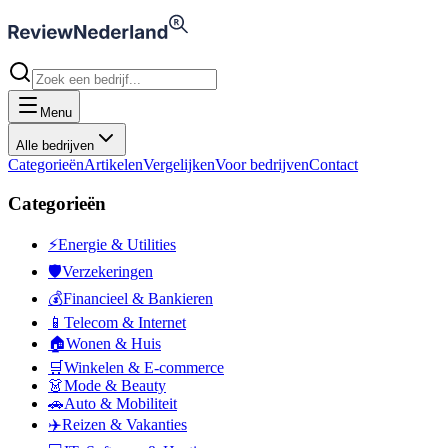
Menu
Alle bedrijven
Categorieën
Artikelen
Vergelijken
Voor bedrijven
Contact
Categorieën
⚡
Energie & Utilities
🛡️
Verzekeringen
💰
Financieel & Bankieren
📱
Telecom & Internet
🏠
Wonen & Huis
🛒
Winkelen & E-commerce
👗
Mode & Beauty
🚗
Auto & Mobiliteit
✈️
Reizen & Vakanties