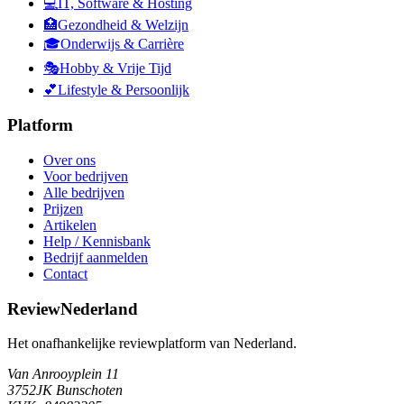
💻
IT, Software & Hosting
🏥
Gezondheid & Welzijn
🎓
Onderwijs & Carrière
🎭
Hobby & Vrije Tijd
💕
Lifestyle & Persoonlijk
Platform
Over ons
Voor bedrijven
Alle bedrijven
Prijzen
Artikelen
Help / Kennisbank
Bedrijf aanmelden
Contact
ReviewNederland
Het onafhankelijke reviewplatform van Nederland.
Van Anrooyplein 11
3752JK Bunschoten