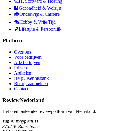
💻
IT, Software & Hosting
🏥
Gezondheid & Welzijn
🎓
Onderwijs & Carrière
🎭
Hobby & Vrije Tijd
💕
Lifestyle & Persoonlijk
Platform
Over ons
Voor bedrijven
Alle bedrijven
Prijzen
Artikelen
Help / Kennisbank
Bedrijf aanmelden
Contact
ReviewNederland
Het onafhankelijke reviewplatform van Nederland.
Van Anrooyplein 11
3752JK Bunschoten