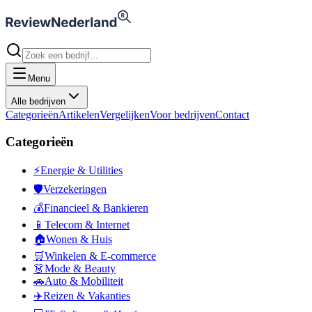
Menu
Alle bedrijven
Categorieën
Artikelen
Vergelijken
Voor bedrijven
Contact
Categorieën
⚡
Energie & Utilities
🛡️
Verzekeringen
💰
Financieel & Bankieren
📱
Telecom & Internet
🏠
Wonen & Huis
🛒
Winkelen & E-commerce
👗
Mode & Beauty
🚗
Auto & Mobiliteit
✈️
Reizen & Vakanties