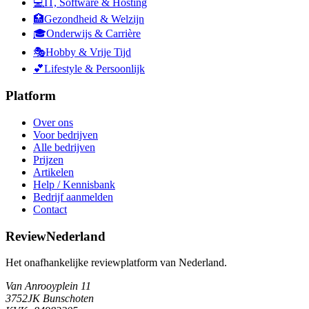
💻
IT, Software & Hosting
🏥
Gezondheid & Welzijn
🎓
Onderwijs & Carrière
🎭
Hobby & Vrije Tijd
💕
Lifestyle & Persoonlijk
Platform
Over ons
Voor bedrijven
Alle bedrijven
Prijzen
Artikelen
Help / Kennisbank
Bedrijf aanmelden
Contact
ReviewNederland
Het onafhankelijke reviewplatform van Nederland.
Van Anrooyplein 11
3752JK Bunschoten