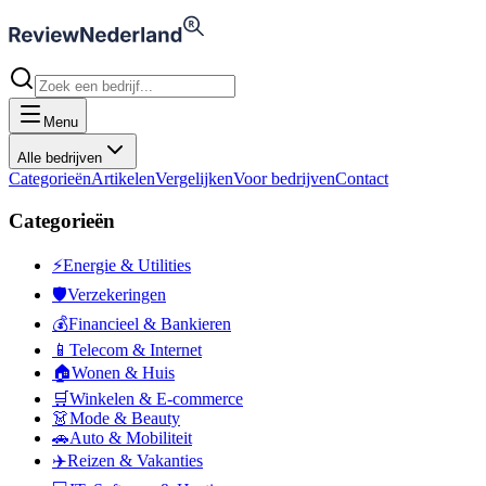
Menu
Alle bedrijven
Categorieën
Artikelen
Vergelijken
Voor bedrijven
Contact
Categorieën
⚡
Energie & Utilities
🛡️
Verzekeringen
💰
Financieel & Bankieren
📱
Telecom & Internet
🏠
Wonen & Huis
🛒
Winkelen & E-commerce
👗
Mode & Beauty
🚗
Auto & Mobiliteit
✈️
Reizen & Vakanties