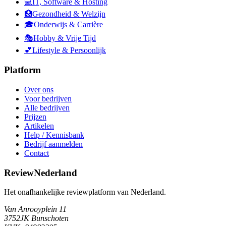
💻
IT, Software & Hosting
🏥
Gezondheid & Welzijn
🎓
Onderwijs & Carrière
🎭
Hobby & Vrije Tijd
💕
Lifestyle & Persoonlijk
Platform
Over ons
Voor bedrijven
Alle bedrijven
Prijzen
Artikelen
Help / Kennisbank
Bedrijf aanmelden
Contact
ReviewNederland
Het onafhankelijke reviewplatform van Nederland.
Van Anrooyplein 11
3752JK Bunschoten