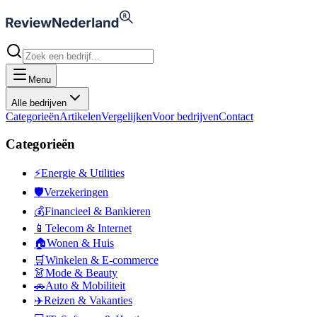
Menu
Alle bedrijven
Categorieën
Artikelen
Vergelijken
Voor bedrijven
Contact
Categorieën
⚡
Energie & Utilities
🛡️
Verzekeringen
💰
Financieel & Bankieren
📱
Telecom & Internet
🏠
Wonen & Huis
🛒
Winkelen & E-commerce
👗
Mode & Beauty
🚗
Auto & Mobiliteit
✈️
Reizen & Vakanties