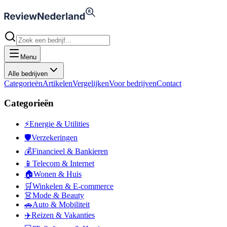
Menu
Alle bedrijven
Categorieën
Artikelen
Vergelijken
Voor bedrijven
Contact
Categorieën
⚡
Energie & Utilities
🛡️
Verzekeringen
💰
Financieel & Bankieren
📱
Telecom & Internet
🏠
Wonen & Huis
🛒
Winkelen & E-commerce
👗
Mode & Beauty
🚗
Auto & Mobiliteit
✈️
Reizen & Vakanties