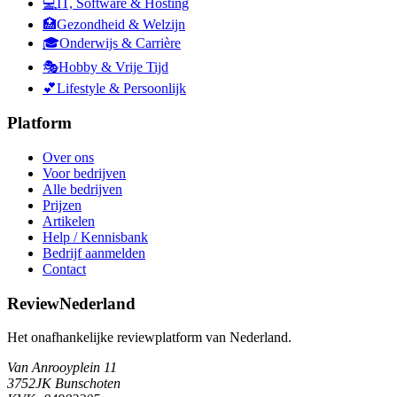
💻
IT, Software & Hosting
🏥
Gezondheid & Welzijn
🎓
Onderwijs & Carrière
🎭
Hobby & Vrije Tijd
💕
Lifestyle & Persoonlijk
Platform
Over ons
Voor bedrijven
Alle bedrijven
Prijzen
Artikelen
Help / Kennisbank
Bedrijf aanmelden
Contact
ReviewNederland
Het onafhankelijke reviewplatform van Nederland.
Van Anrooyplein 11
3752JK Bunschoten