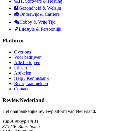
💻
IT, Software & Hosting
🏥
Gezondheid & Welzijn
🎓
Onderwijs & Carrière
🎭
Hobby & Vrije Tijd
💕
Lifestyle & Persoonlijk
Platform
Over ons
Voor bedrijven
Alle bedrijven
Prijzen
Artikelen
Help / Kennisbank
Bedrijf aanmelden
Contact
ReviewNederland
Het onafhankelijke reviewplatform van Nederland.
Van Anrooyplein 11
3752JK Bunschoten