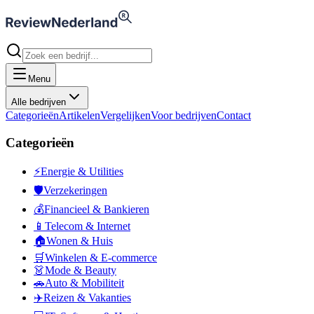
Menu
Alle bedrijven
Categorieën
Artikelen
Vergelijken
Voor bedrijven
Contact
Categorieën
⚡
Energie & Utilities
🛡️
Verzekeringen
💰
Financieel & Bankieren
📱
Telecom & Internet
🏠
Wonen & Huis
🛒
Winkelen & E-commerce
👗
Mode & Beauty
🚗
Auto & Mobiliteit
✈️
Reizen & Vakanties