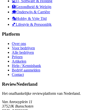
💻
IT, Software & Hosting
🏥
Gezondheid & Welzijn
🎓
Onderwijs & Carrière
🎭
Hobby & Vrije Tijd
💕
Lifestyle & Persoonlijk
Platform
Over ons
Voor bedrijven
Alle bedrijven
Prijzen
Artikelen
Help / Kennisbank
Bedrijf aanmelden
Contact
ReviewNederland
Het onafhankelijke reviewplatform van Nederland.
Van Anrooyplein 11
3752JK Bunschoten