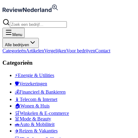
Menu
Alle bedrijven
Categorieën
Artikelen
Vergelijken
Voor bedrijven
Contact
Categorieën
⚡
Energie & Utilities
🛡️
Verzekeringen
💰
Financieel & Bankieren
📱
Telecom & Internet
🏠
Wonen & Huis
🛒
Winkelen & E-commerce
👗
Mode & Beauty
🚗
Auto & Mobiliteit
✈️
Reizen & Vakanties