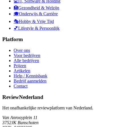
💻
IT, Software & Hosting
🏥
Gezondheid & Welzijn
🎓
Onderwijs & Carrière
🎭
Hobby & Vrije Tijd
💕
Lifestyle & Persoonlijk
Platform
Over ons
Voor bedrijven
Alle bedrijven
Prijzen
Artikelen
Help / Kennisbank
Bedrijf aanmelden
Contact
ReviewNederland
Het onafhankelijke reviewplatform van Nederland.
Van Anrooyplein 11
3752JK Bunschoten