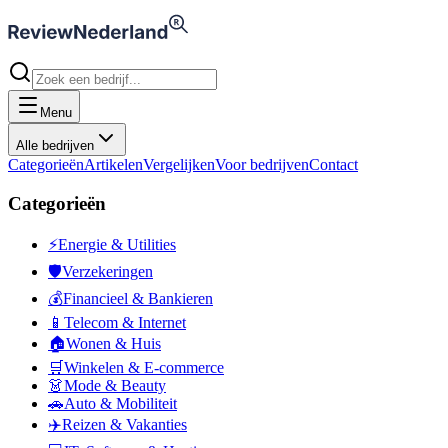
Menu
Alle bedrijven
Categorieën
Artikelen
Vergelijken
Voor bedrijven
Contact
Categorieën
⚡
Energie & Utilities
🛡️
Verzekeringen
💰
Financieel & Bankieren
📱
Telecom & Internet
🏠
Wonen & Huis
🛒
Winkelen & E-commerce
👗
Mode & Beauty
🚗
Auto & Mobiliteit
✈️
Reizen & Vakanties