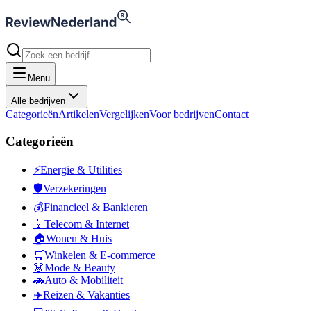
Menu
Alle bedrijven
Categorieën
Artikelen
Vergelijken
Voor bedrijven
Contact
Categorieën
⚡
Energie & Utilities
🛡️
Verzekeringen
💰
Financieel & Bankieren
📱
Telecom & Internet
🏠
Wonen & Huis
🛒
Winkelen & E-commerce
👗
Mode & Beauty
🚗
Auto & Mobiliteit
✈️
Reizen & Vakanties