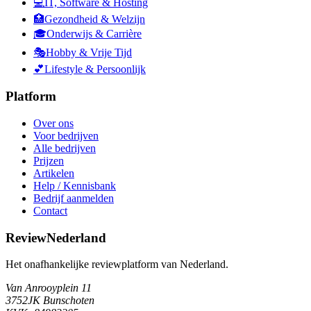
💻
IT, Software & Hosting
🏥
Gezondheid & Welzijn
🎓
Onderwijs & Carrière
🎭
Hobby & Vrije Tijd
💕
Lifestyle & Persoonlijk
Platform
Over ons
Voor bedrijven
Alle bedrijven
Prijzen
Artikelen
Help / Kennisbank
Bedrijf aanmelden
Contact
ReviewNederland
Het onafhankelijke reviewplatform van Nederland.
Van Anrooyplein 11
3752JK Bunschoten