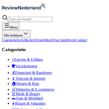
Menu
Alle bedrijven
Categorieën
Artikelen
Vergelijken
Voor bedrijven
Contact
Categorieën
⚡
Energie & Utilities
🛡️
Verzekeringen
💰
Financieel & Bankieren
📱
Telecom & Internet
🏠
Wonen & Huis
🛒
Winkelen & E-commerce
👗
Mode & Beauty
🚗
Auto & Mobiliteit
✈️
Reizen & Vakanties