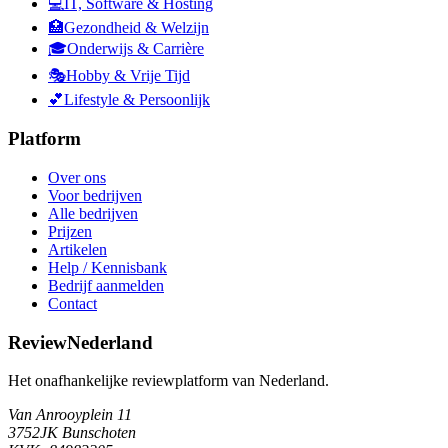
💻
IT, Software & Hosting
🏥
Gezondheid & Welzijn
🎓
Onderwijs & Carrière
🎭
Hobby & Vrije Tijd
💕
Lifestyle & Persoonlijk
Platform
Over ons
Voor bedrijven
Alle bedrijven
Prijzen
Artikelen
Help / Kennisbank
Bedrijf aanmelden
Contact
ReviewNederland
Het onafhankelijke reviewplatform van Nederland.
Van Anrooyplein 11
3752JK Bunschoten