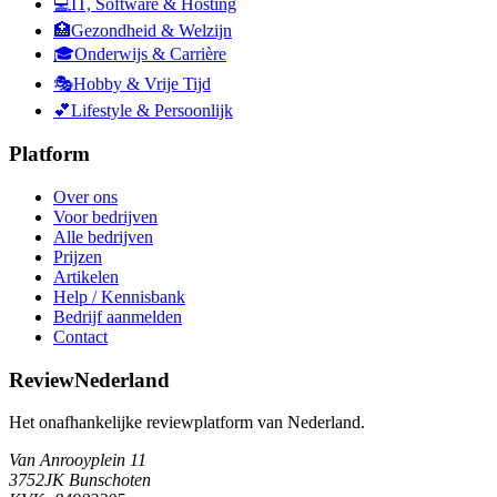
💻
IT, Software & Hosting
🏥
Gezondheid & Welzijn
🎓
Onderwijs & Carrière
🎭
Hobby & Vrije Tijd
💕
Lifestyle & Persoonlijk
Platform
Over ons
Voor bedrijven
Alle bedrijven
Prijzen
Artikelen
Help / Kennisbank
Bedrijf aanmelden
Contact
ReviewNederland
Het onafhankelijke reviewplatform van Nederland.
Van Anrooyplein 11
3752JK Bunschoten