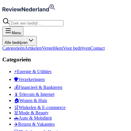
Menu
Alle bedrijven
Categorieën
Artikelen
Vergelijken
Voor bedrijven
Contact
Categorieën
⚡
Energie & Utilities
🛡️
Verzekeringen
💰
Financieel & Bankieren
📱
Telecom & Internet
🏠
Wonen & Huis
🛒
Winkelen & E-commerce
👗
Mode & Beauty
🚗
Auto & Mobiliteit
✈️
Reizen & Vakanties