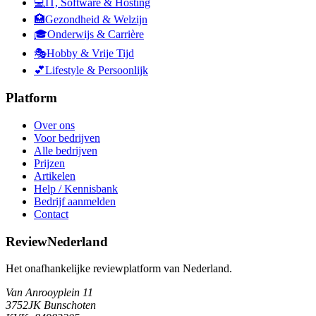
💻
IT, Software & Hosting
🏥
Gezondheid & Welzijn
🎓
Onderwijs & Carrière
🎭
Hobby & Vrije Tijd
💕
Lifestyle & Persoonlijk
Platform
Over ons
Voor bedrijven
Alle bedrijven
Prijzen
Artikelen
Help / Kennisbank
Bedrijf aanmelden
Contact
ReviewNederland
Het onafhankelijke reviewplatform van Nederland.
Van Anrooyplein 11
3752JK Bunschoten