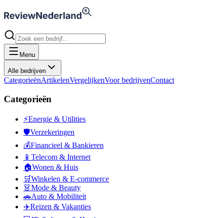
Menu
Alle bedrijven
Categorieën
Artikelen
Vergelijken
Voor bedrijven
Contact
Categorieën
⚡
Energie & Utilities
🛡️
Verzekeringen
💰
Financieel & Bankieren
📱
Telecom & Internet
🏠
Wonen & Huis
🛒
Winkelen & E-commerce
👗
Mode & Beauty
🚗
Auto & Mobiliteit
✈️
Reizen & Vakanties