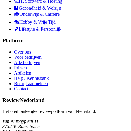
💻
IT, Software & Hosting
🏥
Gezondheid & Welzijn
🎓
Onderwijs & Carrière
🎭
Hobby & Vrije Tijd
💕
Lifestyle & Persoonlijk
Platform
Over ons
Voor bedrijven
Alle bedrijven
Prijzen
Artikelen
Help / Kennisbank
Bedrijf aanmelden
Contact
ReviewNederland
Het onafhankelijke reviewplatform van Nederland.
Van Anrooyplein 11
3752JK Bunschoten