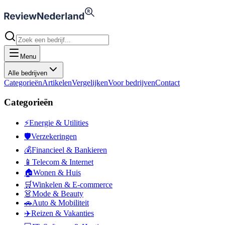
Menu
Alle bedrijven
Categorieën
Artikelen
Vergelijken
Voor bedrijven
Contact
Categorieën
⚡
Energie & Utilities
🛡️
Verzekeringen
💰
Financieel & Bankieren
📱
Telecom & Internet
🏠
Wonen & Huis
🛒
Winkelen & E-commerce
👗
Mode & Beauty
🚗
Auto & Mobiliteit
✈️
Reizen & Vakanties