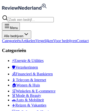
Menu
Alle bedrijven
Categorieën
Artikelen
Vergelijken
Voor bedrijven
Contact
Categorieën
⚡
Energie & Utilities
🛡️
Verzekeringen
💰
Financieel & Bankieren
📱
Telecom & Internet
🏠
Wonen & Huis
🛒
Winkelen & E-commerce
👗
Mode & Beauty
🚗
Auto & Mobiliteit
✈️
Reizen & Vakanties