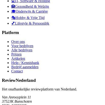
💻
IT, Software & Hosting
🏥
Gezondheid & Welzijn
🎓
Onderwijs & Carrière
🎭
Hobby & Vrije Tijd
💕
Lifestyle & Persoonlijk
Platform
Over ons
Voor bedrijven
Alle bedrijven
Prijzen
Artikelen
Help / Kennisbank
Bedrijf aanmelden
Contact
ReviewNederland
Het onafhankelijke reviewplatform van Nederland.
Van Anrooyplein 11
3752JK Bunschoten