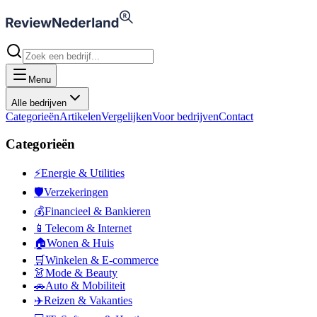
Menu
Alle bedrijven
Categorieën
Artikelen
Vergelijken
Voor bedrijven
Contact
Categorieën
⚡
Energie & Utilities
🛡️
Verzekeringen
💰
Financieel & Bankieren
📱
Telecom & Internet
🏠
Wonen & Huis
🛒
Winkelen & E-commerce
👗
Mode & Beauty
🚗
Auto & Mobiliteit
✈️
Reizen & Vakanties