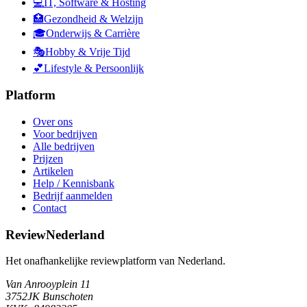
💻
IT, Software & Hosting
🏥
Gezondheid & Welzijn
🎓
Onderwijs & Carrière
🎭
Hobby & Vrije Tijd
💕
Lifestyle & Persoonlijk
Platform
Over ons
Voor bedrijven
Alle bedrijven
Prijzen
Artikelen
Help / Kennisbank
Bedrijf aanmelden
Contact
ReviewNederland
Het onafhankelijke reviewplatform van Nederland.
Van Anrooyplein 11
3752JK Bunschoten