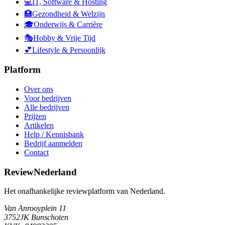
💻
IT, Software & Hosting
🏥
Gezondheid & Welzijn
🎓
Onderwijs & Carrière
🎭
Hobby & Vrije Tijd
💕
Lifestyle & Persoonlijk
Platform
Over ons
Voor bedrijven
Alle bedrijven
Prijzen
Artikelen
Help / Kennisbank
Bedrijf aanmelden
Contact
ReviewNederland
Het onafhankelijke reviewplatform van Nederland.
Van Anrooyplein 11
3752JK Bunschoten