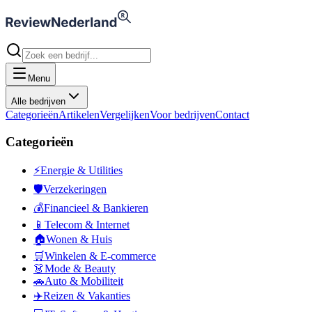
Menu
Alle bedrijven
Categorieën
Artikelen
Vergelijken
Voor bedrijven
Contact
Categorieën
⚡
Energie & Utilities
🛡️
Verzekeringen
💰
Financieel & Bankieren
📱
Telecom & Internet
🏠
Wonen & Huis
🛒
Winkelen & E-commerce
👗
Mode & Beauty
🚗
Auto & Mobiliteit
✈️
Reizen & Vakanties