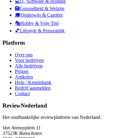
💻
IT, Software & Hosting
🏥
Gezondheid & Welzijn
🎓
Onderwijs & Carrière
🎭
Hobby & Vrije Tijd
💕
Lifestyle & Persoonlijk
Platform
Over ons
Voor bedrijven
Alle bedrijven
Prijzen
Artikelen
Help / Kennisbank
Bedrijf aanmelden
Contact
ReviewNederland
Het onafhankelijke reviewplatform van Nederland.
Van Anrooyplein 11
3752JK Bunschoten