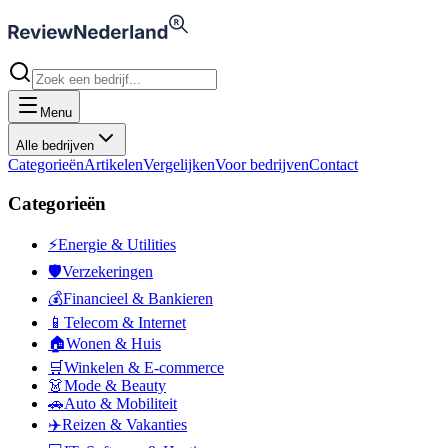
Menu
Alle bedrijven
Categorieën
Artikelen
Vergelijken
Voor bedrijven
Contact
Categorieën
⚡
Energie & Utilities
🛡️
Verzekeringen
💰
Financieel & Bankieren
📱
Telecom & Internet
🏠
Wonen & Huis
🛒
Winkelen & E-commerce
👗
Mode & Beauty
🚗
Auto & Mobiliteit
✈️
Reizen & Vakanties