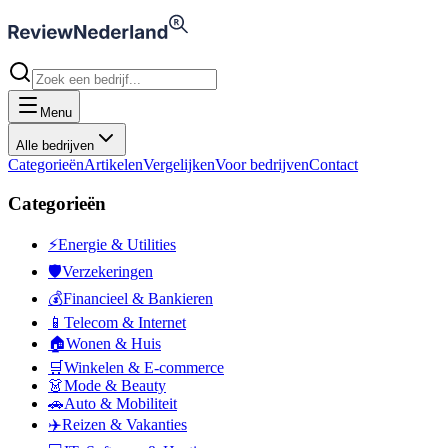
Menu
Alle bedrijven
Categorieën
Artikelen
Vergelijken
Voor bedrijven
Contact
Categorieën
⚡
Energie & Utilities
🛡️
Verzekeringen
💰
Financieel & Bankieren
📱
Telecom & Internet
🏠
Wonen & Huis
🛒
Winkelen & E-commerce
👗
Mode & Beauty
🚗
Auto & Mobiliteit
✈️
Reizen & Vakanties