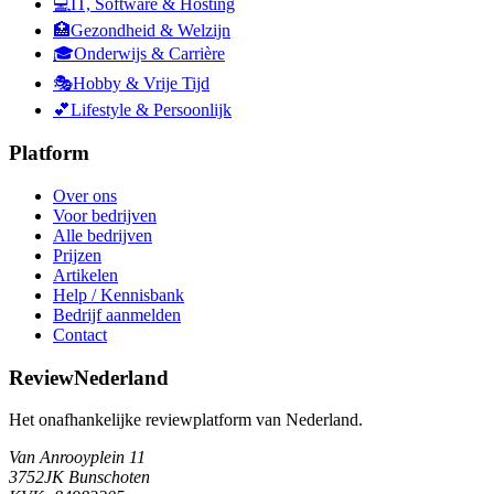
💻
IT, Software & Hosting
🏥
Gezondheid & Welzijn
🎓
Onderwijs & Carrière
🎭
Hobby & Vrije Tijd
💕
Lifestyle & Persoonlijk
Platform
Over ons
Voor bedrijven
Alle bedrijven
Prijzen
Artikelen
Help / Kennisbank
Bedrijf aanmelden
Contact
ReviewNederland
Het onafhankelijke reviewplatform van Nederland.
Van Anrooyplein 11
3752JK Bunschoten