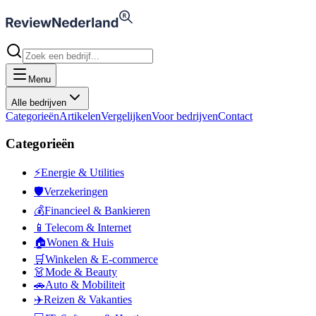
Menu
Alle bedrijven
Categorieën
Artikelen
Vergelijken
Voor bedrijven
Contact
Categorieën
⚡
Energie & Utilities
🛡️
Verzekeringen
💰
Financieel & Bankieren
📱
Telecom & Internet
🏠
Wonen & Huis
🛒
Winkelen & E-commerce
👗
Mode & Beauty
🚗
Auto & Mobiliteit
✈️
Reizen & Vakanties