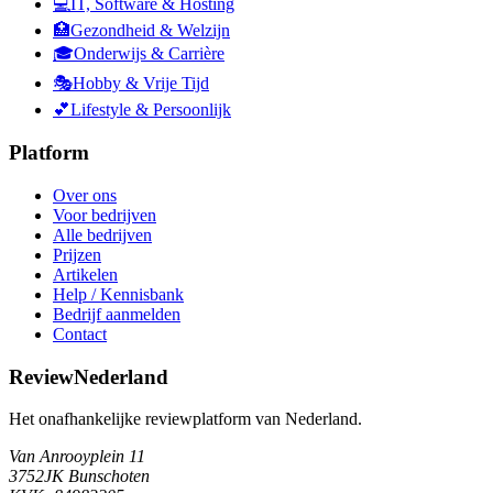
💻
IT, Software & Hosting
🏥
Gezondheid & Welzijn
🎓
Onderwijs & Carrière
🎭
Hobby & Vrije Tijd
💕
Lifestyle & Persoonlijk
Platform
Over ons
Voor bedrijven
Alle bedrijven
Prijzen
Artikelen
Help / Kennisbank
Bedrijf aanmelden
Contact
ReviewNederland
Het onafhankelijke reviewplatform van Nederland.
Van Anrooyplein 11
3752JK Bunschoten