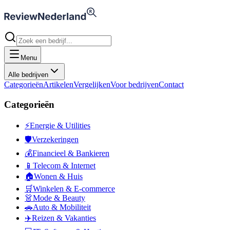
Menu
Alle bedrijven
Categorieën
Artikelen
Vergelijken
Voor bedrijven
Contact
Categorieën
⚡
Energie & Utilities
🛡️
Verzekeringen
💰
Financieel & Bankieren
📱
Telecom & Internet
🏠
Wonen & Huis
🛒
Winkelen & E-commerce
👗
Mode & Beauty
🚗
Auto & Mobiliteit
✈️
Reizen & Vakanties