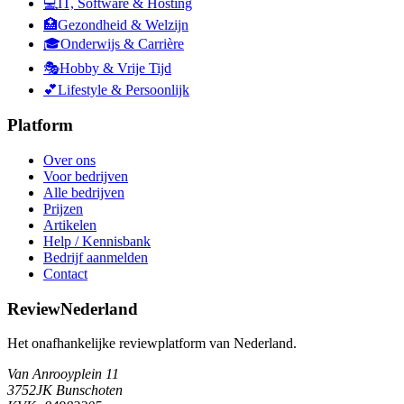
💻
IT, Software & Hosting
🏥
Gezondheid & Welzijn
🎓
Onderwijs & Carrière
🎭
Hobby & Vrije Tijd
💕
Lifestyle & Persoonlijk
Platform
Over ons
Voor bedrijven
Alle bedrijven
Prijzen
Artikelen
Help / Kennisbank
Bedrijf aanmelden
Contact
ReviewNederland
Het onafhankelijke reviewplatform van Nederland.
Van Anrooyplein 11
3752JK Bunschoten