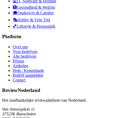
💻
IT, Software & Hosting
🏥
Gezondheid & Welzijn
🎓
Onderwijs & Carrière
🎭
Hobby & Vrije Tijd
💕
Lifestyle & Persoonlijk
Platform
Over ons
Voor bedrijven
Alle bedrijven
Prijzen
Artikelen
Help / Kennisbank
Bedrijf aanmelden
Contact
ReviewNederland
Het onafhankelijke reviewplatform van Nederland.
Van Anrooyplein 11
3752JK Bunschoten