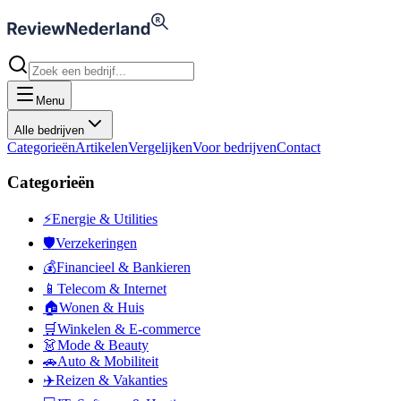
Menu
Alle bedrijven
Categorieën
Artikelen
Vergelijken
Voor bedrijven
Contact
Categorieën
⚡
Energie & Utilities
🛡️
Verzekeringen
💰
Financieel & Bankieren
📱
Telecom & Internet
🏠
Wonen & Huis
🛒
Winkelen & E-commerce
👗
Mode & Beauty
🚗
Auto & Mobiliteit
✈️
Reizen & Vakanties