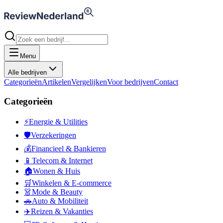
Menu
Alle bedrijven
Categorieën
Artikelen
Vergelijken
Voor bedrijven
Contact
Categorieën
⚡
Energie & Utilities
🛡️
Verzekeringen
💰
Financieel & Bankieren
📱
Telecom & Internet
🏠
Wonen & Huis
🛒
Winkelen & E-commerce
👗
Mode & Beauty
🚗
Auto & Mobiliteit
✈️
Reizen & Vakanties