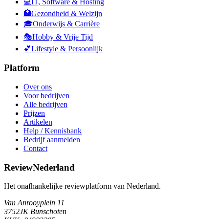
💻
IT, Software & Hosting
🏥
Gezondheid & Welzijn
🎓
Onderwijs & Carrière
🎭
Hobby & Vrije Tijd
💕
Lifestyle & Persoonlijk
Platform
Over ons
Voor bedrijven
Alle bedrijven
Prijzen
Artikelen
Help / Kennisbank
Bedrijf aanmelden
Contact
ReviewNederland
Het onafhankelijke reviewplatform van Nederland.
Van Anrooyplein 11
3752JK Bunschoten