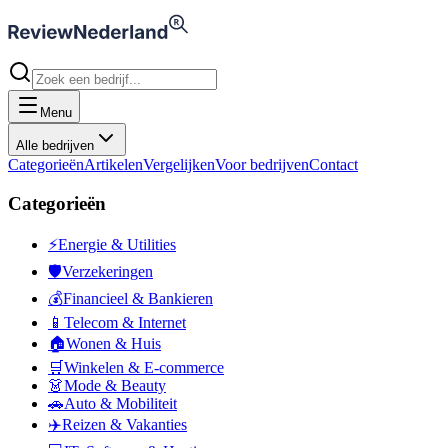
Menu
Alle bedrijven
Categorieën
Artikelen
Vergelijken
Voor bedrijven
Contact
Categorieën
⚡
Energie & Utilities
🛡️
Verzekeringen
💰
Financieel & Bankieren
📱
Telecom & Internet
🏠
Wonen & Huis
🛒
Winkelen & E-commerce
👗
Mode & Beauty
🚗
Auto & Mobiliteit
✈️
Reizen & Vakanties