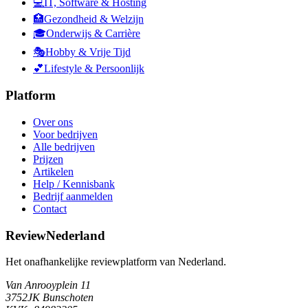
💻
IT, Software & Hosting
🏥
Gezondheid & Welzijn
🎓
Onderwijs & Carrière
🎭
Hobby & Vrije Tijd
💕
Lifestyle & Persoonlijk
Platform
Over ons
Voor bedrijven
Alle bedrijven
Prijzen
Artikelen
Help / Kennisbank
Bedrijf aanmelden
Contact
ReviewNederland
Het onafhankelijke reviewplatform van Nederland.
Van Anrooyplein 11
3752JK Bunschoten