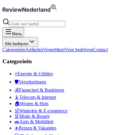
Menu
Alle bedrijven
Categorieën
Artikelen
Vergelijken
Voor bedrijven
Contact
Categorieën
⚡
Energie & Utilities
🛡️
Verzekeringen
💰
Financieel & Bankieren
📱
Telecom & Internet
🏠
Wonen & Huis
🛒
Winkelen & E-commerce
👗
Mode & Beauty
🚗
Auto & Mobiliteit
✈️
Reizen & Vakanties