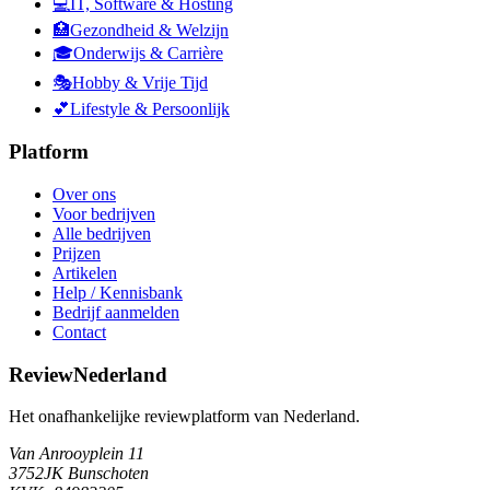
💻
IT, Software & Hosting
🏥
Gezondheid & Welzijn
🎓
Onderwijs & Carrière
🎭
Hobby & Vrije Tijd
💕
Lifestyle & Persoonlijk
Platform
Over ons
Voor bedrijven
Alle bedrijven
Prijzen
Artikelen
Help / Kennisbank
Bedrijf aanmelden
Contact
ReviewNederland
Het onafhankelijke reviewplatform van Nederland.
Van Anrooyplein 11
3752JK Bunschoten