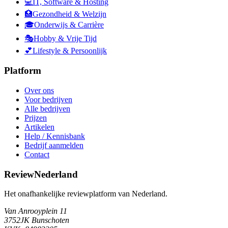
💻
IT, Software & Hosting
🏥
Gezondheid & Welzijn
🎓
Onderwijs & Carrière
🎭
Hobby & Vrije Tijd
💕
Lifestyle & Persoonlijk
Platform
Over ons
Voor bedrijven
Alle bedrijven
Prijzen
Artikelen
Help / Kennisbank
Bedrijf aanmelden
Contact
ReviewNederland
Het onafhankelijke reviewplatform van Nederland.
Van Anrooyplein 11
3752JK Bunschoten