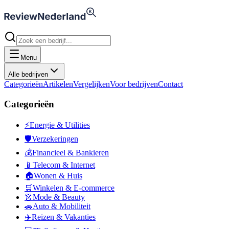
Menu
Alle bedrijven
Categorieën
Artikelen
Vergelijken
Voor bedrijven
Contact
Categorieën
⚡
Energie & Utilities
🛡️
Verzekeringen
💰
Financieel & Bankieren
📱
Telecom & Internet
🏠
Wonen & Huis
🛒
Winkelen & E-commerce
👗
Mode & Beauty
🚗
Auto & Mobiliteit
✈️
Reizen & Vakanties