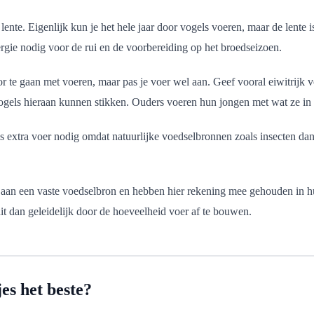
ente. Eigenlijk kun je het hele jaar door vogels voeren, maar de lente 
ergie nodig voor de rui en de voorbereiding op het broedseizoen.
door te gaan met voeren, maar pas je voer wel aan. Geef vooral eiwitrij
vogels hieraan kunnen stikken. Ouders voeren hun jongen met wat ze in
els extra voer nodig omdat natuurlijke voedselbronnen zoals insecten d
d aan een vaste voedselbron en hebben hier rekening mee gehouden in hu
it dan geleidelijk door de hoeveelheid voer af te bouwen.
es het beste?