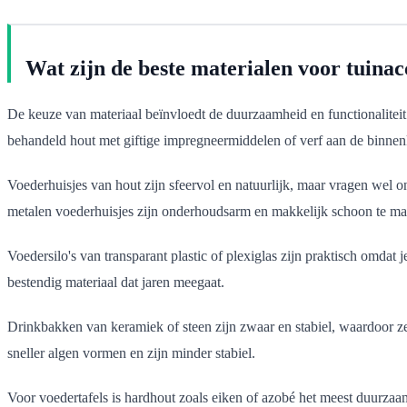
Wat zijn de beste materialen voor tuinac
De keuze van materiaal beïnvloedt de duurzaamheid en functionaliteit v
behandeld hout met giftige impregneer­middelen of verf aan de binnenk
Voederhuisjes van hout zijn sfeervol en natuurlijk, maar vragen wel o
metalen voederhuisjes zijn onderhoudsarm en makkelijk schoon te ma
Voedersilo's van transparant plastic of plexiglas zijn praktisch omda
bestendig materiaal dat jaren meegaat.
Drinkbakken van keramiek of steen zijn zwaar en stabiel, waardoor ze
sneller algen vormen en zijn minder stabiel.
Voor voedertafels is hardhout zoals eiken of azobé het meest duurza