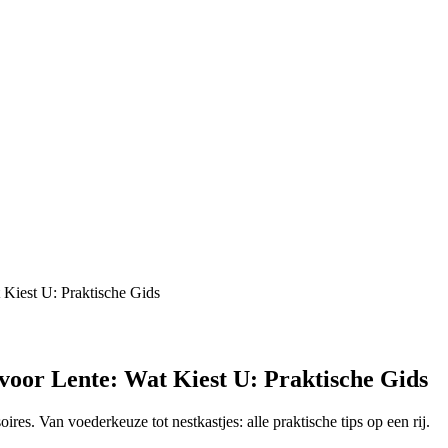
 Kiest U: Praktische Gids
 voor Lente: Wat Kiest U: Praktische Gids
ires. Van voederkeuze tot nestkastjes: alle praktische tips op een rij.