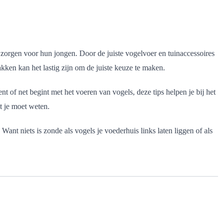
n zorgen voor hun jongen. Door de juiste vogelvoer en tuinaccessoires
akken kan het lastig zijn om de juiste keuze te maken.
nt of net begint met het voeren van vogels, deze tips helpen je bij het
at je moet weten.
ant niets is zonde als vogels je voederhuis links laten liggen of als