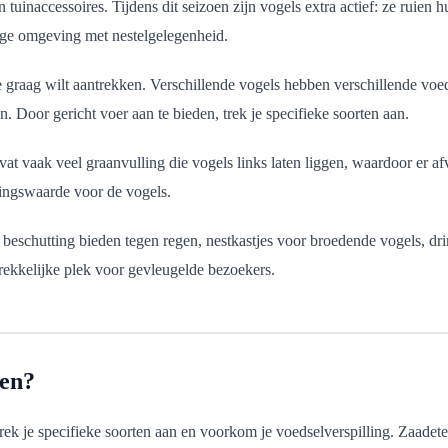
 tuinaccessoires. Tijdens dit seizoen zijn vogels extra actief: ze ruie
ilige omgeving met nestelgelegenheid.
je graag wilt aantrekken. Verschillende vogels hebben verschillende vo
. Door gericht voer aan te bieden, trek je specifieke soorten aan.
t vaak veel graanvulling die vogels links laten liggen, waardoor er afv
dingswaarde voor de vogels.
e beschutting bieden tegen regen, nestkastjes voor broedende vogels, dr
trekkelijke plek voor gevleugelde bezoekers.
ten?
 trek je specifieke soorten aan en voorkom je voedselverspilling. Zaade