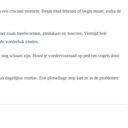
is een cruciaal moment. Begin eind februari of begin maart, zodra de
k voer zoals meelwormen, pindakaas en insecten. Vermijd hele
 de voederbak vinden.
an nog schaars zijn. Houd je voedervoorraad op peil om vogels door
n dagelijkse routine. Een plotselinge stop kan ze in de problemen