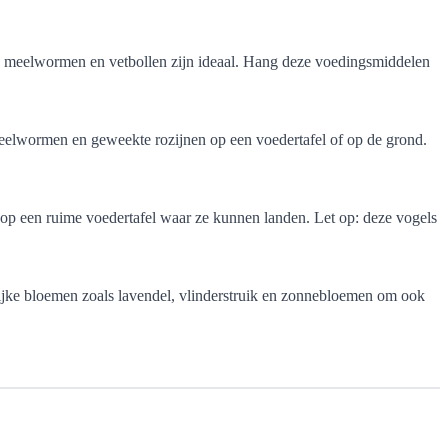
n, meelwormen en vetbollen zijn ideaal. Hang deze voedingsmiddelen
meelwormen en geweekte rozijnen op een voedertafel of op de grond.
 op een ruime voedertafel waar ze kunnen landen. Let op: deze vogels
rrijke bloemen zoals lavendel, vlinderstruik en zonnebloemen om ook