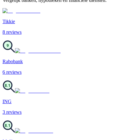
Vergelijk banken, hypotheken en financiële diensten.
Tikkie
8
review
s
9
Rabobank
6
review
s
8.1
ING
3
review
s
8.1