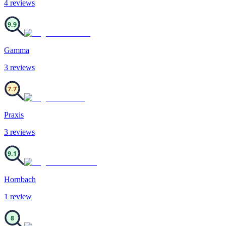
4
review
s
9.9
Gamma
3
review
s
7.7
Praxis
3
review
s
9.1
Hornbach
1
review
8