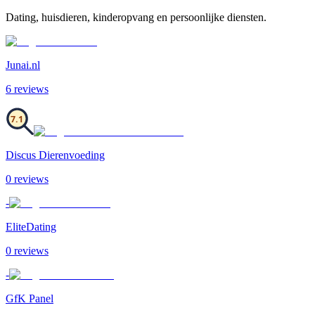
Dating, huisdieren, kinderopvang en persoonlijke diensten.
Junai.nl
6
review
s
7.1
Discus Dierenvoeding
0
review
s
-
EliteDating
0
review
s
-
GfK Panel