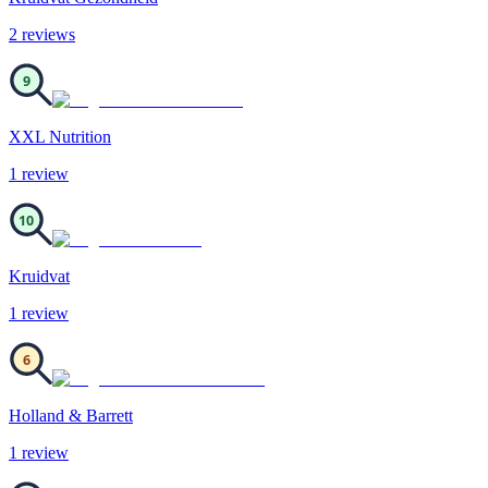
2
review
s
9
XXL Nutrition
1
review
10
Kruidvat
1
review
6
Holland & Barrett
1
review