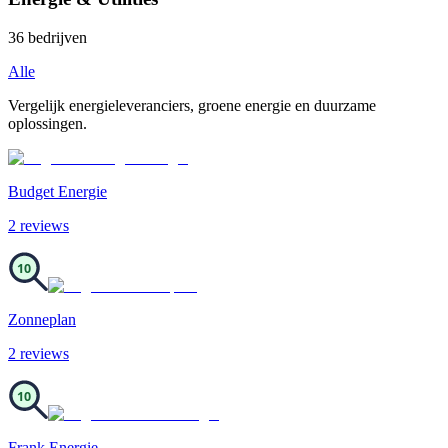
36
bedrijven
Alle
Vergelijk energieleveranciers, groene energie en duurzame
oplossingen.
Budget Energie
2
review
s
10
Zonneplan
2
review
s
10
Frank Energie