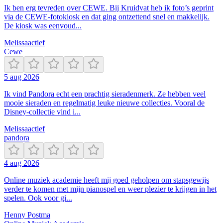
Ik ben erg tevreden over CEWE. Bij Kruidvat heb ik foto’s geprint
via de CEWE-fotokiosk en dat ging ontzettend snel en makkelijk.
De kiosk was eenvoud...
Melissa
actief
Cewe
5 aug 2026
Ik vind Pandora echt een prachtig sieradenmerk. Ze hebben veel
mooie sieraden en regelmatig leuke nieuwe collecties. Vooral de
Disney-collectie vind i...
Melissa
actief
pandora
4 aug 2026
Online muziek academie heeft mij goed geholpen om stapsgewijs
verder te komen met mijn pianospel en weer plezier te krijgen in het
spelen. Ook voor gi...
Henny Postma