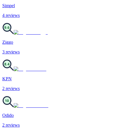
Simpel
4
review
s
9.6
Ziggo
3
review
s
8.4
KPN
2
review
s
10
Odido
2
review
s