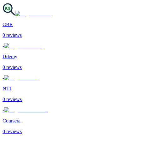
9.8
CBR
0
review
s
-
Udemy
0
review
s
-
NTI
0
review
s
-
Coursera
0
review
s