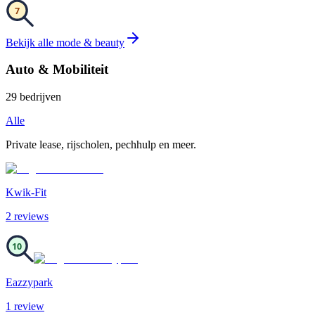
7
Bekijk alle
mode & beauty
Auto & Mobiliteit
29
bedrijven
Alle
Private lease, rijscholen, pechhulp en meer.
Kwik-Fit
2
review
s
10
Eazzypark
1
review