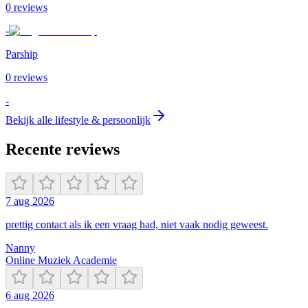
0
review
s
-
Parship
0
review
s
-
Bekijk alle
lifestyle & persoonlijk
Recente reviews
7 aug 2026
prettig contact als ik een vraag had, niet vaak nodig geweest.
Nanny
Online Muziek Academie
6 aug 2026