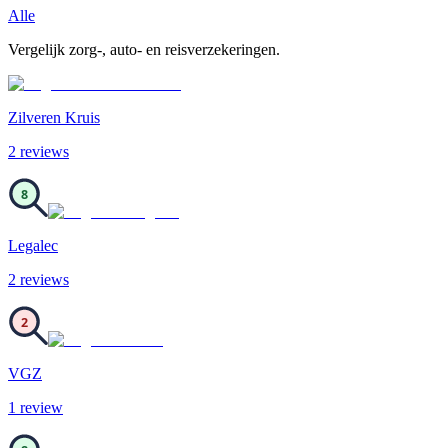
Alle
Vergelijk zorg-, auto- en reisverzekeringen.
Zilveren Kruis
2
review
s
8
Legalec
2
review
s
2
VGZ
1
review