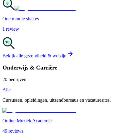
8
One minute shakes
1
review
10
Bekijk alle
gezondheid & welzijn
Onderwijs & Carrière
20
bedrijven
Alle
Cursussen, opleidingen, uitzendbureaus en vacaturesites.
Online Muziek Academie
49
review
s