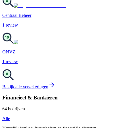
8
Centraal Beheer
1
review
10
ONVZ
1
review
8
Bekijk alle
verzekeringen
Financieel & Bankieren
64
bedrijven
Alle