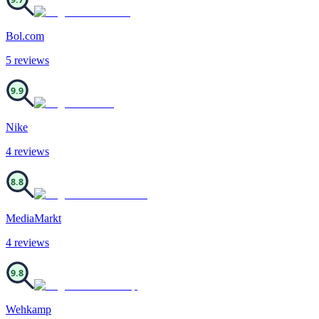
Bol.com
5
review
s
9.9
Nike
4
review
s
8.8
MediaMarkt
4
review
s
9.8
Wehkamp