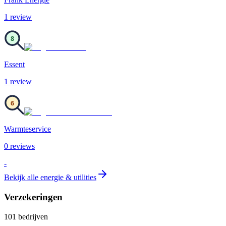
1
review
8
Essent
1
review
6
Warmteservice
0
review
s
-
Bekijk alle
energie & utilities
Verzekeringen
101
bedrijven