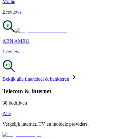
Mollie
2
review
s
8
ABN AMRO
1
review
10
Bekijk alle
financieel & bankieren
Telecom & Internet
38
bedrijven
Alle
Vergelijk internet, TV en mobiele providers.