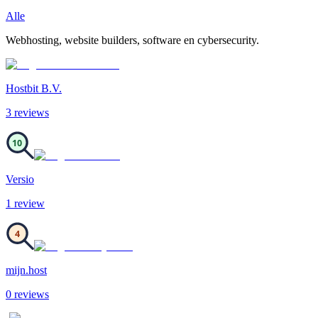
Alle
Webhosting, website builders, software en cybersecurity.
Hostbit B.V.
3
review
s
10
Versio
1
review
4
mijn.host
0
review
s