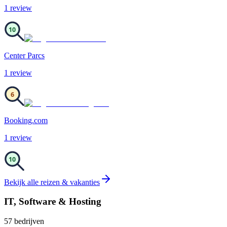
1
review
10
Center Parcs
1
review
6
Booking.com
1
review
10
Bekijk alle
reizen & vakanties
IT, Software & Hosting
57
bedrijven