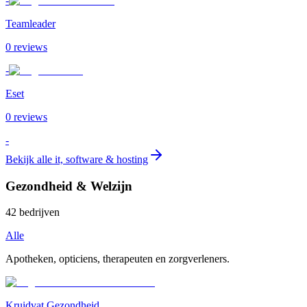
-
Teamleader
0
review
s
-
Eset
0
review
s
-
Bekijk alle
it, software & hosting
Gezondheid & Welzijn
42
bedrijven
Alle
Apotheken, opticiens, therapeuten en zorgverleners.
Kruidvat Gezondheid