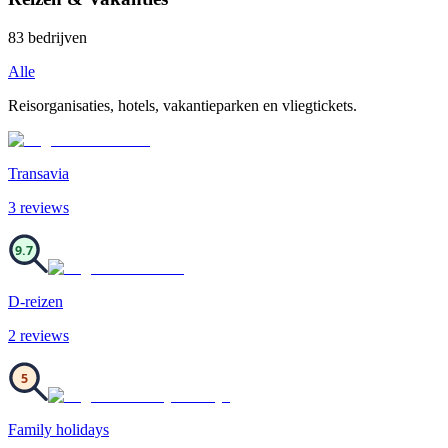
83
bedrijven
Alle
Reisorganisaties, hotels, vakantieparken en vliegtickets.
Transavia
3
review
s
9.7
D-reizen
2
review
s
5
Family holidays