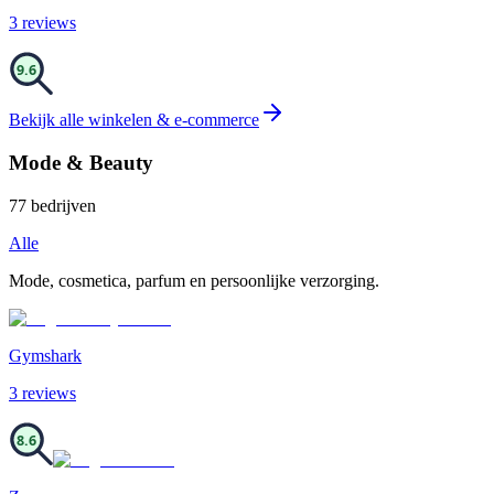
3
review
s
9.6
Bekijk alle
winkelen & e-commerce
Mode & Beauty
77
bedrijven
Alle
Mode, cosmetica, parfum en persoonlijke verzorging.
Gymshark
3
review
s
8.6