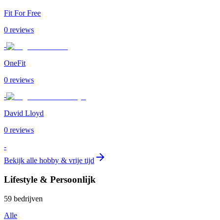
Fit For Free
0
review
s
-
OneFit
0
review
s
-
David Lloyd
0
review
s
-
Bekijk alle
hobby & vrije tijd
Lifestyle & Persoonlijk
59
bedrijven
Alle