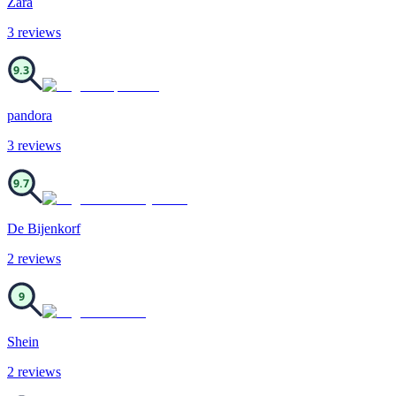
Zara
3
review
s
9.3
pandora
3
review
s
9.7
De Bijenkorf
2
review
s
9
Shein
2
review
s