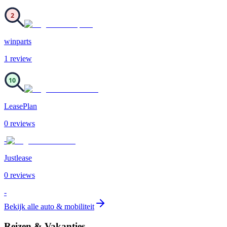
2
winparts
1
review
10
LeasePlan
0
review
s
-
Justlease
0
review
s
-
Bekijk alle
auto & mobiliteit
Reizen & Vakanties