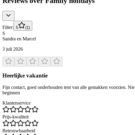
Reviews over
Family holidays
Filter:
5
(
1
)
S
Sandra en Marcel
3 juli 2026
Heerlijke vakantie
Fijn contact, goed onderhouden tent van alle gemakken voorzien. Niet
beginnen
Klantenservice
Prijs-kwaliteit
Betrouwbaarheid