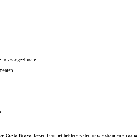
zijn voor gezinnen:
imenten
n
nse
Costa Brava
, bekend om het heldere water, mooie stranden en aan