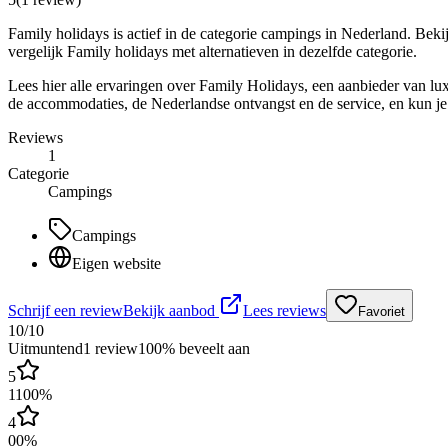
Family holidays is actief in de categorie campings in Nederland. Beki
vergelijk Family holidays met alternatieven in dezelfde categorie.
Lees hier alle ervaringen over Family Holidays, een aanbieder van l
de accommodaties, de Nederlandse ontvangst en de service, en kun je 
Reviews
1
Categorie
Campings
Campings
Eigen website
Schrijf een review
Bekijk aanbod
Lees reviews
Favoriet
10
/10
Uitmuntend
1
review
100
% beveelt aan
5
1
100
%
4
0
0
%