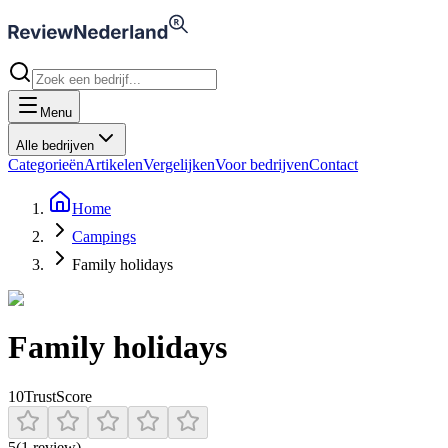
Menu
Alle bedrijven
Categorieën
Artikelen
Vergelijken
Voor bedrijven
Contact
Home
Campings
Family holidays
Family holidays
10
TrustScore
5
(
1
review
)