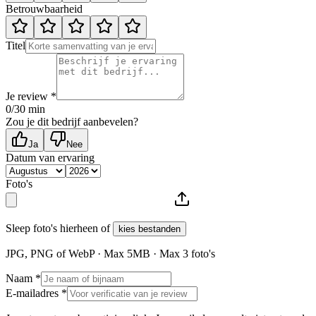
Betrouwbaarheid
Titel
Je review *
0
/30 min
Zou je dit bedrijf aanbevelen?
Ja
Nee
Datum van ervaring
Foto's
Sleep foto's hierheen of
kies bestanden
JPG, PNG of WebP · Max
5
MB · Max
3
foto's
Naam *
E-mailadres *