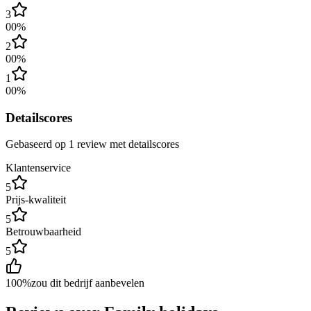
3
0
0
%
2
0
0
%
1
0
0
%
Detailscores
Gebaseerd op
1
review
met detailscores
Klantenservice
5
Prijs-kwaliteit
5
Betrouwbaarheid
5
100
%
zou dit bedrijf aanbevelen