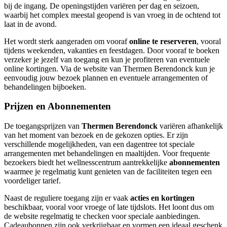
bij de ingang. De openingstijden variëren per dag en seizoen,
waarbij het complex meestal geopend is van vroeg in de ochtend tot
laat in de avond.
Het wordt sterk aangeraden om vooraf
online te reserveren
, vooral
tijdens weekenden, vakanties en feestdagen. Door vooraf te boeken
verzeker je jezelf van toegang en kun je profiteren van eventuele
online kortingen. Via de website van Thermen Berendonck kun je
eenvoudig jouw bezoek plannen en eventuele arrangementen of
behandelingen bijboeken.
Prijzen en Abonnementen
De toegangsprijzen van
Thermen Berendonck
variëren afhankelijk
van het moment van bezoek en de gekozen opties. Er zijn
verschillende mogelijkheden, van een dagentree tot speciale
arrangementen met behandelingen en maaltijden. Voor frequente
bezoekers biedt het wellnesscentrum aantrekkelijke
abonnementen
waarmee je regelmatig kunt genieten van de faciliteiten tegen een
voordeliger tarief.
Naast de reguliere toegang zijn er vaak
acties en kortingen
beschikbaar, vooral voor vroege of late tijdslots. Het loont dus om
de website regelmatig te checken voor speciale aanbiedingen.
Cadeaubonnen zijn ook verkrijgbaar en vormen een ideaal geschenk