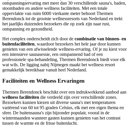
ontspanningservaring met meer dan 30 verschillende sauna's, baden,
stoombaden en andere wellness faciliteiten. Met een totale
oppervlakte van ruim 6000 vierkante meter behoort Thermen
Berendonck tot de grootste wellnessresorts van Nederland en trekt
het jaarlijks duizenden bezoekers die op zoek zijn naar rust,
ontspanning en gezondheid.
Het complex onderscheidt zich door de
combinatie van binnen- en
buitenfaciliteiten
, waardoor bezoekers het hele jaar door kunnen
genieten van een afwisselende wellness-ervaring. Of je nu kiest voor
een intensieve saunasessie, een ontspannend bad of een
professionele spa-behandeling, Thermen Berendonck biedt voor elk
wat wils. De ligging nabij Nijmegen maakt het wellness resort
gemakkelijk bereikbaar vanuit heel Nederland.
Faciliteiten en Wellness Ervaringen
Thermen Berendonck beschikt over een indrukwekkend aanbod aan
wellness faciliteiten
die verdeeld zijn over verschillende zones.
Bezoekers kunnen kiezen uit diverse sauna's met temperaturen
variërend van 60 tot 95 graden Celsius, elk met een eigen thema en
sfeer. De buitensauna's zijn bijzonder populair, vooral in de
wintermaanden wanneer gasten kunnen genieten van het contrast
tussen de warmte en de frisse buitenlucht.