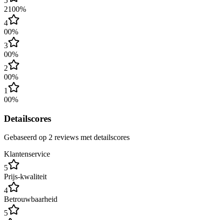
5
2
100
%
4
0
0
%
3
0
0
%
2
0
0
%
1
0
0
%
Detailscores
Gebaseerd op
2
review
s
met detailscores
Klantenservice
5
Prijs-kwaliteit
4
Betrouwbaarheid
5