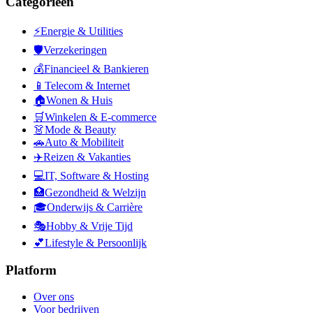
Categorieën
⚡
Energie & Utilities
🛡️
Verzekeringen
💰
Financieel & Bankieren
📱
Telecom & Internet
🏠
Wonen & Huis
🛒
Winkelen & E-commerce
👗
Mode & Beauty
🚗
Auto & Mobiliteit
✈️
Reizen & Vakanties
💻
IT, Software & Hosting
🏥
Gezondheid & Welzijn
🎓
Onderwijs & Carrière
🎭
Hobby & Vrije Tijd
💕
Lifestyle & Persoonlijk
Platform
Over ons
Voor bedrijven