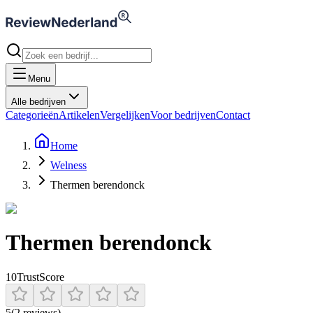
Menu
Alle bedrijven
Categorieën
Artikelen
Vergelijken
Voor bedrijven
Contact
Home
Welness
Thermen berendonck
Thermen berendonck
10
TrustScore
5
(
2
review
s
)