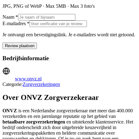
JPG, PNG of WebP · Max
5
MB · Max
3
foto's
Naam *
E-mailadres *
Je ontvangt een bevestigingslink. Je e-mailadres wordt niet getoond.
Review plaatsen
Bedrijfsinformatie
www.onvz.nl
Categorie:
Zorgverzekeringen
Over ONVZ Zorgverzekeraar
ONVZ
is een Nederlandse zorgverzekeraar met meer dan 400.000
verzekerden en een jarenlange reputatie op het gebied van
betaalbare zorgverzekeringen
en uitstekende klantenservice. Het
bedrijf onderscheidt zich door uitgebreide keuzevrijheid in
zorgverzekeringspakketten en heldere communicatie over
voorwaarden en dekkingen. Of je nu op zoek bent naar een