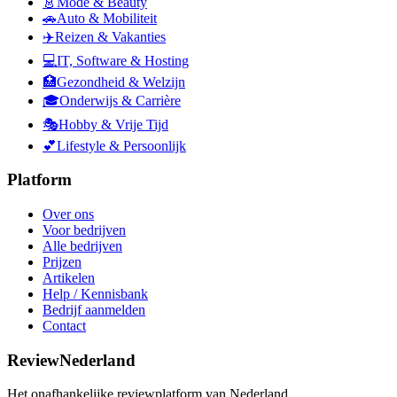
👗
Mode & Beauty
🚗
Auto & Mobiliteit
✈️
Reizen & Vakanties
💻
IT, Software & Hosting
🏥
Gezondheid & Welzijn
🎓
Onderwijs & Carrière
🎭
Hobby & Vrije Tijd
💕
Lifestyle & Persoonlijk
Platform
Over ons
Voor bedrijven
Alle bedrijven
Prijzen
Artikelen
Help / Kennisbank
Bedrijf aanmelden
Contact
ReviewNederland
Het onafhankelijke reviewplatform van Nederland.