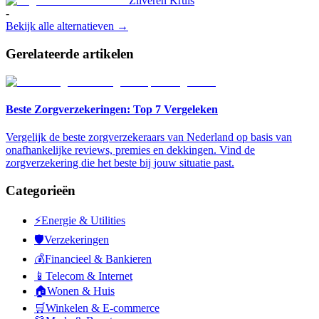
Zilveren Kruis
-
Bekijk alle alternatieven →
Gerelateerde artikelen
Beste Zorgverzekeringen: Top 7 Vergeleken
Vergelijk de beste zorgverzekeraars van Nederland op basis van
onafhankelijke reviews, premies en dekkingen. Vind de
zorgverzekering die het beste bij jouw situatie past.
Categorieën
⚡
Energie & Utilities
🛡️
Verzekeringen
💰
Financieel & Bankieren
📱
Telecom & Internet
🏠
Wonen & Huis
🛒
Winkelen & E-commerce