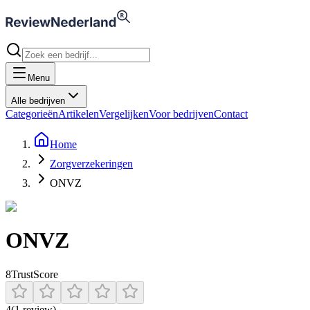
Menu
Alle bedrijven
Categorieën
Artikelen
Vergelijken
Voor bedrijven
Contact
Home
Zorgverzekeringen
ONVZ
ONVZ
8
TrustScore
4
(
1
review
)