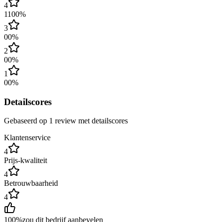
4
1
100
%
3
0
0
%
2
0
0
%
1
0
0
%
Detailscores
Gebaseerd op
1
review
met detailscores
Klantenservice
4
Prijs-kwaliteit
4
Betrouwbaarheid
4
100
%
zou dit bedrijf aanbevelen