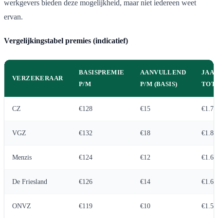
werkgevers bieden deze mogelijkheid, maar niet iedereen weet
ervan.
Vergelijkingstabel premies (indicatief)
BASISPREMIE
AANVULLEND
JAA
VERZEKERAAR
P/M
P/M (BASIS)
TOT
CZ
€128
€15
€1.71
VGZ
€132
€18
€1.80
Menzis
€124
€12
€1.63
De Friesland
€126
€14
€1.68
ONVZ
€119
€10
€1.54