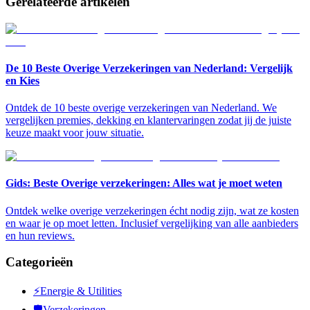
Gerelateerde artikelen
De 10 Beste Overige Verzekeringen van Nederland: Vergelijk
en Kies
Ontdek de 10 beste overige verzekeringen van Nederland. We
vergelijken premies, dekking en klantervaringen zodat jij de juiste
keuze maakt voor jouw situatie.
Gids: Beste Overige verzekeringen: Alles wat je moet weten
Ontdek welke overige verzekeringen écht nodig zijn, wat ze kosten
en waar je op moet letten. Inclusief vergelijking van alle aanbieders
en hun reviews.
Categorieën
⚡
Energie & Utilities
🛡️
Verzekeringen