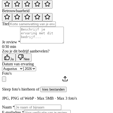
Betrouwbaarheid
Titel
Je review *
0
/30 min
Zou je dit bedrijf aanbevelen?
Ja
Nee
Datum van ervaring
Foto's
Sleep foto's hierheen of
kies bestanden
JPG, PNG of WebP · Max
5
MB · Max
3
foto's
Naam *
E-mailadres *