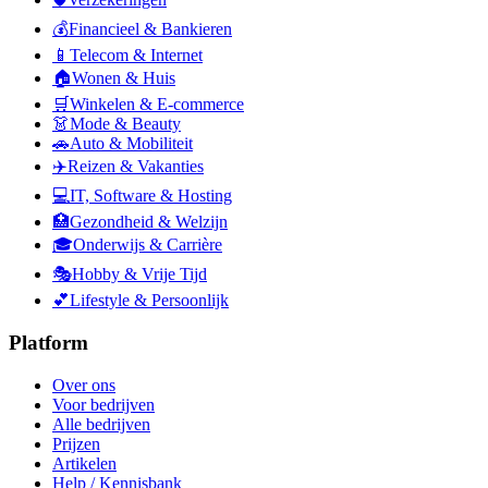
💰
Financieel & Bankieren
📱
Telecom & Internet
🏠
Wonen & Huis
🛒
Winkelen & E-commerce
👗
Mode & Beauty
🚗
Auto & Mobiliteit
✈️
Reizen & Vakanties
💻
IT, Software & Hosting
🏥
Gezondheid & Welzijn
🎓
Onderwijs & Carrière
🎭
Hobby & Vrije Tijd
💕
Lifestyle & Persoonlijk
Platform
Over ons
Voor bedrijven
Alle bedrijven
Prijzen
Artikelen
Help / Kennisbank