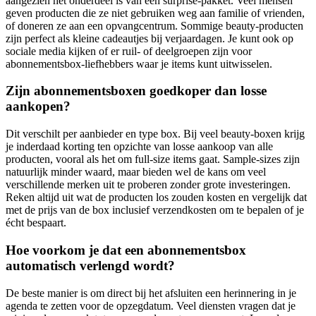
aangezien het onderdeel is van een surprise-pakket. Veel mensen
geven producten die ze niet gebruiken weg aan familie of vrienden,
of doneren ze aan een opvangcentrum. Sommige beauty-producten
zijn perfect als kleine cadeautjes bij verjaardagen. Je kunt ook op
sociale media kijken of er ruil- of deelgroepen zijn voor
abonnementsbox-liefhebbers waar je items kunt uitwisselen.
Zijn abonnementsboxen goedkoper dan losse
aankopen?
Dit verschilt per aanbieder en type box. Bij veel beauty-boxen krijg
je inderdaad korting ten opzichte van losse aankoop van alle
producten, vooral als het om full-size items gaat. Sample-sizes zijn
natuurlijk minder waard, maar bieden wel de kans om veel
verschillende merken uit te proberen zonder grote investeringen.
Reken altijd uit wat de producten los zouden kosten en vergelijk dat
met de prijs van de box inclusief verzendkosten om te bepalen of je
écht bespaart.
Hoe voorkom je dat een abonnementsbox
automatisch verlengd wordt?
De beste manier is om direct bij het afsluiten een herinnering in je
agenda te zetten voor de opzegdatum. Veel diensten vragen dat je