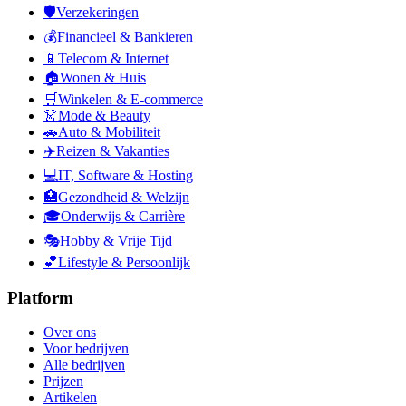
🛡️
Verzekeringen
💰
Financieel & Bankieren
📱
Telecom & Internet
🏠
Wonen & Huis
🛒
Winkelen & E-commerce
👗
Mode & Beauty
🚗
Auto & Mobiliteit
✈️
Reizen & Vakanties
💻
IT, Software & Hosting
🏥
Gezondheid & Welzijn
🎓
Onderwijs & Carrière
🎭
Hobby & Vrije Tijd
💕
Lifestyle & Persoonlijk
Platform
Over ons
Voor bedrijven
Alle bedrijven
Prijzen
Artikelen