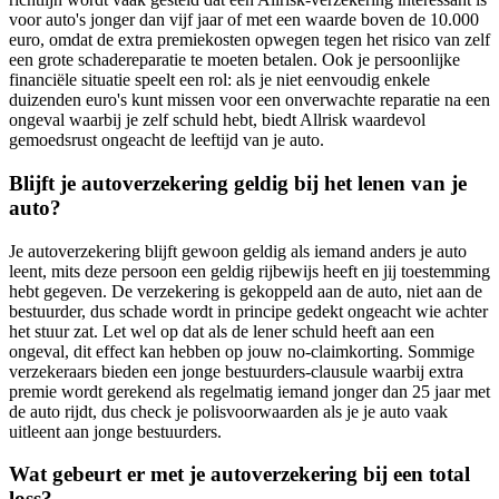
voor auto's jonger dan vijf jaar of met een waarde boven de 10.000
euro, omdat de extra premiekosten opwegen tegen het risico van zelf
een grote schadereparatie te moeten betalen. Ook je persoonlijke
financiële situatie speelt een rol: als je niet eenvoudig enkele
duizenden euro's kunt missen voor een onverwachte reparatie na een
ongeval waarbij je zelf schuld hebt, biedt Allrisk waardevol
gemoedsrust ongeacht de leeftijd van je auto.
Blijft je autoverzekering geldig bij het lenen van je
auto?
Je autoverzekering blijft gewoon geldig als iemand anders je auto
leent, mits deze persoon een geldig rijbewijs heeft en jij toestemming
hebt gegeven. De verzekering is gekoppeld aan de auto, niet aan de
bestuurder, dus schade wordt in principe gedekt ongeacht wie achter
het stuur zat. Let wel op dat als de lener schuld heeft aan een
ongeval, dit effect kan hebben op jouw no-claimkorting. Sommige
verzekeraars bieden een jonge bestuurders-clausule waarbij extra
premie wordt gerekend als regelmatig iemand jonger dan 25 jaar met
de auto rijdt, dus check je polisvoorwaarden als je je auto vaak
uitleent aan jonge bestuurders.
Wat gebeurt er met je autoverzekering bij een total
loss?