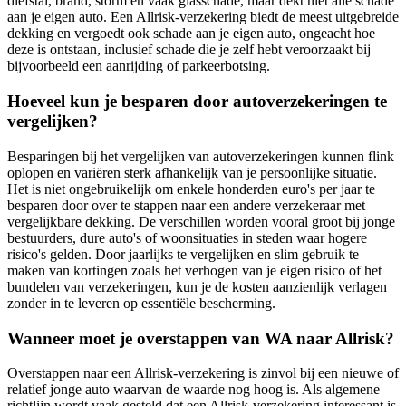
diefstal, brand, storm en vaak glasschade, maar dekt niet alle schade
aan je eigen auto. Een Allrisk-verzekering biedt de meest uitgebreide
dekking en vergoedt ook schade aan je eigen auto, ongeacht hoe
deze is ontstaan, inclusief schade die je zelf hebt veroorzaakt bij
bijvoorbeeld een aanrijding of parkeerbotsing.
Hoeveel kun je besparen door autoverzekeringen te
vergelijken?
Besparingen bij het vergelijken van autoverzekeringen kunnen flink
oplopen en variëren sterk afhankelijk van je persoonlijke situatie.
Het is niet ongebruikelijk om enkele honderden euro's per jaar te
besparen door over te stappen naar een andere verzekeraar met
vergelijkbare dekking. De verschillen worden vooral groot bij jonge
bestuurders, dure auto's of woonsituaties in steden waar hogere
risico's gelden. Door jaarlijks te vergelijken en slim gebruik te
maken van kortingen zoals het verhogen van je eigen risico of het
bundelen van verzekeringen, kun je de kosten aanzienlijk verlagen
zonder in te leveren op essentiële bescherming.
Wanneer moet je overstappen van WA naar Allrisk?
Overstappen naar een Allrisk-verzekering is zinvol bij een nieuwe of
relatief jonge auto waarvan de waarde nog hoog is. Als algemene
richtlijn wordt vaak gesteld dat een Allrisk-verzekering interessant is