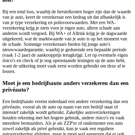
Bij een total loss, waarbij de herstelkosten hoger zijn dan de waarde
van je auto, keert de verzekeraar een bedrag uit dat afhankelijk is
van je type verzekering en polisvoorwaarden. Met een WA-
verzekering krijg je niets voor je eigen auto, alleen schade aan
anderen wordt vergoed. Bij WA+ of Allrisk krijg je de dagwaarde
uitgekeerd, wat de marktwaarde van je auto is op het moment van
de schade. Sommige verzekeraars bieden bij jonge auto's
nieuwwaardegarantie, waarbij je gedurende een bepaalde periode
(vaak 1-2 jaar) de aankoopprijs terugkrijgt. Let op eventuele eigen
risico's en check of je nog openstaande leningen op de auto hebt,
want de uitkering moet vaak eerst worden gebruikt om deze af te
lossen.
Moet je een bedrijfsauto anders verzekeren dan een
privéauto?
Een bedrijfsauto vereist inderdaad een andere verzekering dan een
privéauto, vooral als de auto op naam van een bedrijf staat of
intensief zakelijk wordt gebruikt. Zakelijke autoverzekeringen
houden rekening met het hogere gebruik, andere risico's en vaak
meerdere bestuurders. Als je als ZZP'er of ondernemer een auto
zowel zakelijk als privé gebruikt, kun je vaak een reguliere
autoverzekering afsluiten, maar je moet wel aangeven dat er ook