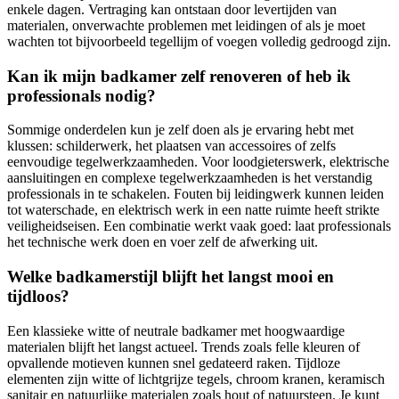
enkele dagen. Vertraging kan ontstaan door levertijden van
materialen, onverwachte problemen met leidingen of als je moet
wachten tot bijvoorbeeld tegellijm of voegen volledig gedroogd zijn.
Kan ik mijn badkamer zelf renoveren of heb ik
professionals nodig?
Sommige onderdelen kun je zelf doen als je ervaring hebt met
klussen: schilderwerk, het plaatsen van accessoires of zelfs
eenvoudige tegelwerkzaamheden. Voor loodgieterswerk, elektrische
aansluitingen en complexe tegelwerkzaamheden is het verstandig
professionals in te schakelen. Fouten bij leidingwerk kunnen leiden
tot waterschade, en elektrisch werk in een natte ruimte heeft strikte
veiligheidseisen. Een combinatie werkt vaak goed: laat professionals
het technische werk doen en voer zelf de afwerking uit.
Welke badkamerstijl blijft het langst mooi en
tijdloos?
Een klassieke witte of neutrale badkamer met hoogwaardige
materialen blijft het langst actueel. Trends zoals felle kleuren of
opvallende motieven kunnen snel gedateerd raken. Tijdloze
elementen zijn witte of lichtgrijze tegels, chroom kranen, keramisch
sanitair en natuurlijke materialen zoals hout of natuursteen. Je kunt