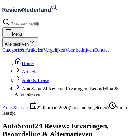
Menu
Alle bedrijven
Categorieën
Artikelen
Vergelijken
Voor bedrijven
Contact
Home
Artikelen
Auto & Lease
AutoScout24 Review: Ervaringen, Beoordeling &
Alternatieven
Auto & Lease
25 februari 2026
(
5 maanden geleden
)
5
min
leestijd
AutoScout24 Review: Ervaringen,
Beoordeling & Alternatieven