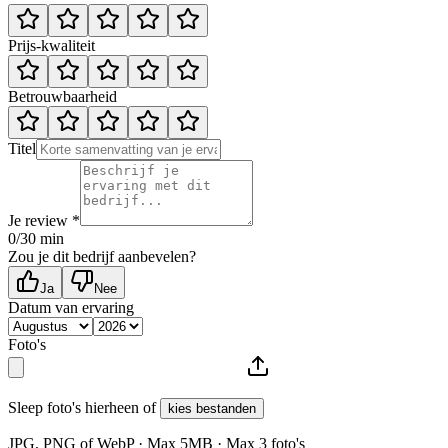
Prijs-kwaliteit
Betrouwbaarheid
Titel
Je review *
0
/30 min
Zou je dit bedrijf aanbevelen?
Ja
Nee
Datum van ervaring
Foto's
Sleep foto's hierheen of
kies bestanden
JPG, PNG of WebP · Max
5
MB · Max
3
foto's