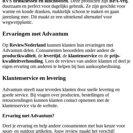
RVS drinkflessen en lunchboxen
. Deze producten zijn
BPA-vrij
,
duurzaam en perfect voor dagelijks gebruik. Ze zijn geschikt voor
warme en koude dranken, makkelijk schoon te maken en gaan
jarenlang mee. Dit maakt ze een uitstekend alternatief voor
wegwerpplastic.
Ervaringen met Advantum
Op
ReviewNederland
kunnen klanten hun ervaringen met
Advantum delen. Consumenten beoordelen onder andere de
productkwaliteit
, de
levertijd
, de
klantenservice
en de
prijs-
kwaliteitverhouding
. Lees de reviews van andere klanten of deel je
eigen ervaring om anderen te helpen bij hun aankoopbeslissing.
Klantenservice en levering
Advantum streeft naar tevreden klanten door snelle levering en
goede service. Bij vragen over producten, bestellingen of
retourzendingen kunnen klanten contact opnemen met de
klantenservice via de website.
Ervaring met Advantum?
Deel je ervaring en help andere consumenten met hun keuze voor
sport- en outdoor artikelen. Jouw review maakt het verschil!