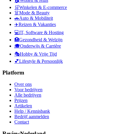
🏠
Wonen & Huis
🛒
Winkelen & E-commerce
👗
Mode & Beauty
🚗
Auto & Mobiliteit
✈️
Reizen & Vakanties
💻
IT, Software & Hosting
🏥
Gezondheid & Welzijn
🎓
Onderwijs & Carrière
🎭
Hobby & Vrije Tijd
💕
Lifestyle & Persoonlijk
Platform
Over ons
Voor bedrijven
Alle bedrijven
Prijzen
Artikelen
Help / Kennisbank
Bedrijf aanmelden
Contact
ReviewNederland