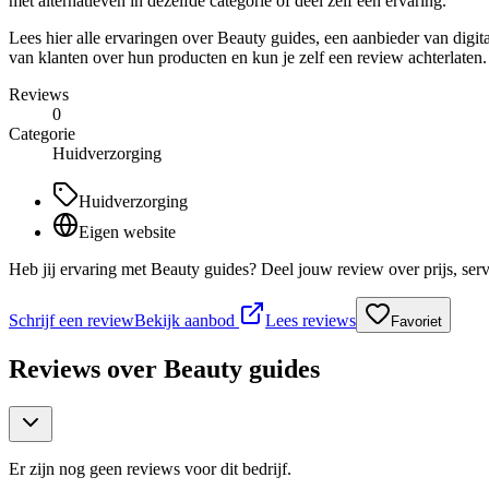
met alternatieven in dezelfde categorie of deel zelf een ervaring.
Lees hier alle ervaringen over Beauty guides, een aanbieder van digi
van klanten over hun producten en kun je zelf een review achterlaten.
Reviews
0
Categorie
Huidverzorging
Huidverzorging
Eigen website
Heb jij ervaring met Beauty guides? Deel jouw review over prijs, ser
Schrijf een review
Bekijk aanbod
Lees reviews
Favoriet
Reviews over
Beauty guides
Er zijn nog geen reviews voor dit bedrijf.