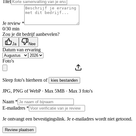
Titel
Je review *
0
/30 min
Zou je dit bedrijf aanbevelen?
Ja
Nee
Datum van ervaring
Foto's
Sleep foto's hierheen of
kies bestanden
JPG, PNG of WebP · Max
5
MB · Max
3
foto's
Naam *
E-mailadres *
Je ontvangt een bevestigingslink. Je e-mailadres wordt niet getoond.
Review plaatsen