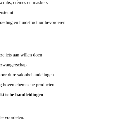
crubs, crèmes en maskers
rsteunt
oeding en huidstructuur bevorderen
jze iets aan willen doen
f zwangerschap
oor dure salonbehandelingen
g
boven chemische producten
ktische handleidingen
de voordelen: