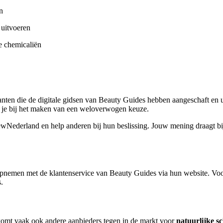
n
 uitvoeren
e chemicaliën
lanten die de digitale gidsen van Beauty Guides hebben aangeschaft en 
lpt je bij het maken van een weloverwogen keuze.
ewNederland en help anderen bij hun beslissing. Jouw mening draagt b
nemen met de klantenservice van Beauty Guides via hun website. Voor 
.
komt vaak ook andere aanbieders tegen in de markt voor
natuurlijke 