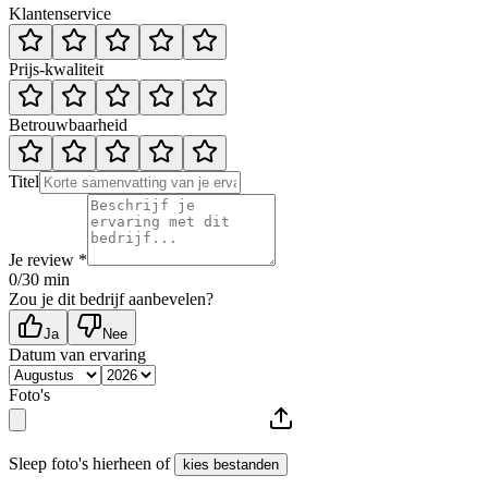
Klantenservice
Prijs-kwaliteit
Betrouwbaarheid
Titel
Je review *
0
/30 min
Zou je dit bedrijf aanbevelen?
Ja
Nee
Datum van ervaring
Foto's
Sleep foto's hierheen of
kies bestanden