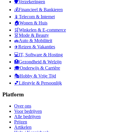
🛡️
Verzekeringen
💰
Financieel & Bankieren
📱
Telecom & Internet
🏠
Wonen & Huis
🛒
Winkelen & E-commerce
👗
Mode & Beauty
🚗
Auto & Mobiliteit
✈️
Reizen & Vakanties
💻
IT, Software & Hosting
🏥
Gezondheid & Welzijn
🎓
Onderwijs & Carrière
🎭
Hobby & Vrije Tijd
💕
Lifestyle & Persoonlijk
Platform
Over ons
Voor bedrijven
Alle bedrijven
Prijzen
Artikelen