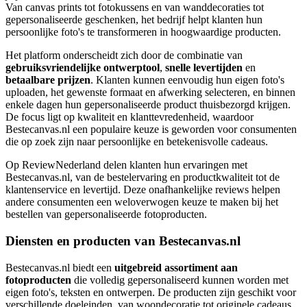
Van canvas prints tot fotokussens en van wanddecoraties tot
gepersonaliseerde geschenken, het bedrijf helpt klanten hun
persoonlijke foto's te transformeren in hoogwaardige producten.
Het platform onderscheidt zich door de combinatie van
gebruiksvriendelijke ontwerptool
,
snelle levertijden
en
betaalbare prijzen
. Klanten kunnen eenvoudig hun eigen foto's
uploaden, het gewenste formaat en afwerking selecteren, en binnen
enkele dagen hun gepersonaliseerde product thuisbezorgd krijgen.
De focus ligt op kwaliteit en klanttevredenheid, waardoor
Bestecanvas.nl een populaire keuze is geworden voor consumenten
die op zoek zijn naar persoonlijke en betekenisvolle cadeaus.
Op ReviewNederland delen klanten hun ervaringen met
Bestecanvas.nl, van de bestelervaring en productkwaliteit tot de
klantenservice en levertijd. Deze onafhankelijke reviews helpen
andere consumenten een weloverwogen keuze te maken bij het
bestellen van gepersonaliseerde fotoproducten.
Diensten en producten van Bestecanvas.nl
Bestecanvas.nl biedt een
uitgebreid assortiment aan
fotoproducten
die volledig gepersonaliseerd kunnen worden met
eigen foto's, teksten en ontwerpen. De producten zijn geschikt voor
verschillende doeleinden, van woondecoratie tot originele cadeaus.