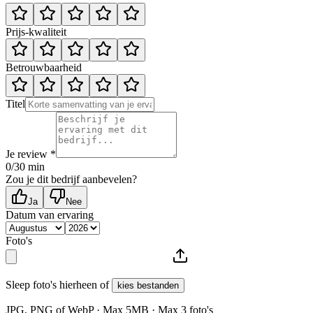
Prijs-kwaliteit
Betrouwbaarheid
Titel
Je review *
0
/30 min
Zou je dit bedrijf aanbevelen?
Ja
Nee
Datum van ervaring
Foto's
Sleep foto's hierheen of
kies bestanden
JPG, PNG of WebP · Max
5
MB · Max
3
foto's