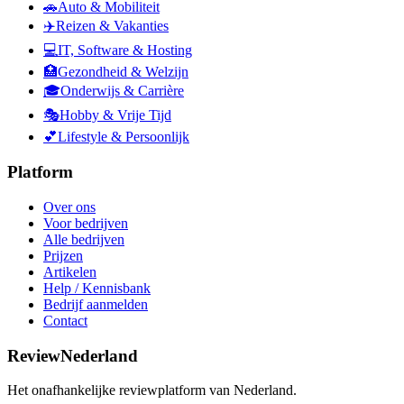
🚗
Auto & Mobiliteit
✈️
Reizen & Vakanties
💻
IT, Software & Hosting
🏥
Gezondheid & Welzijn
🎓
Onderwijs & Carrière
🎭
Hobby & Vrije Tijd
💕
Lifestyle & Persoonlijk
Platform
Over ons
Voor bedrijven
Alle bedrijven
Prijzen
Artikelen
Help / Kennisbank
Bedrijf aanmelden
Contact
ReviewNederland
Het onafhankelijke reviewplatform van Nederland.