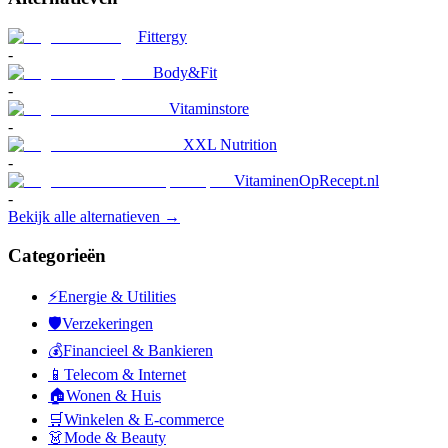
Fittergy
-
Body&Fit
-
Vitaminstore
-
XXL Nutrition
-
VitaminenOpRecept.nl
-
Bekijk alle alternatieven →
Categorieën
⚡
Energie & Utilities
🛡️
Verzekeringen
💰
Financieel & Bankieren
📱
Telecom & Internet
🏠
Wonen & Huis
🛒
Winkelen & E-commerce
👗
Mode & Beauty