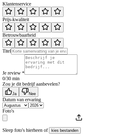
Klantenservice
Prijs-kwaliteit
Betrouwbaarheid
Titel
Je review *
0
/30 min
Zou je dit bedrijf aanbevelen?
Ja
Nee
Datum van ervaring
Foto's
Sleep foto's hierheen of
kies bestanden