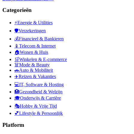
Categorieën
⚡
Energie & Utilities
🛡️
Verzekeringen
💰
Financieel & Bankieren
📱
Telecom & Internet
🏠
Wonen & Huis
🛒
Winkelen & E-commerce
👗
Mode & Beauty
🚗
Auto & Mobiliteit
✈️
Reizen & Vakanties
💻
IT, Software & Hosting
🏥
Gezondheid & Welzijn
🎓
Onderwijs & Carrière
🎭
Hobby & Vrije Tijd
💕
Lifestyle & Persoonlijk
Platform