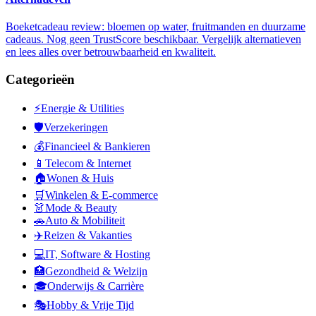
Boeketcadeau review: bloemen op water, fruitmanden en duurzame
cadeaus. Nog geen TrustScore beschikbaar. Vergelijk alternatieven
en lees alles over betrouwbaarheid en kwaliteit.
Categorieën
⚡
Energie & Utilities
🛡️
Verzekeringen
💰
Financieel & Bankieren
📱
Telecom & Internet
🏠
Wonen & Huis
🛒
Winkelen & E-commerce
👗
Mode & Beauty
🚗
Auto & Mobiliteit
✈️
Reizen & Vakanties
💻
IT, Software & Hosting
🏥
Gezondheid & Welzijn
🎓
Onderwijs & Carrière
🎭
Hobby & Vrije Tijd