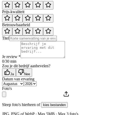
Prijs-kwaliteit
Betrouwbaarheid
Titel
Je review *
0
/30 min
Zou je dit bedrijf aanbevelen?
Ja
Nee
Datum van ervaring
Foto's
Sleep foto's hierheen of
kies bestanden
JPG, PNG of WebP · Max
5
MB · Max
3
foto's