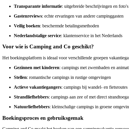
Transparante informatie
: uitgebreide beschrijvingen en foto's
Gastenreviews
: echte ervaringen van andere campinggasten
Veilig boeken
: beschermde betalingsmethoden
Nederlandstalige service
: klantenservice in het Nederlands
Voor wie is Camping and Co geschikt?
Het boekingsplatform is ideaal voor verschillende groepen vakantiega
Gezinnen met kinderen
: campings met zwembaden en animat
Stellen
: romantische campings in rustige omgevingen
Actieve vakantiegangers
: campings bij wandel- en fietsroutes
Strandliefhebbers
: campings aan zee of met direct strandtoeg
Natuurliefhebbers
: kleinschalige campings in groene omgevi
Boekingsproces en gebruiksgemak
Camping and Co maakt het boeken van een campingvakantie eenvoudig. 