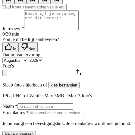
Titel
Je review *
0
/30 min
Zou je dit bedrijf aanbevelen?
Ja
Nee
Datum van ervaring
Foto's
Sleep foto's hierheen of
kies bestanden
JPG, PNG of WebP · Max
5
MB · Max
3
foto's
Naam *
E-mailadres *
Je ontvangt een bevestigingslink. Je e-mailadres wordt niet getoond.
Review plaatsen