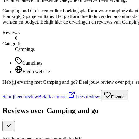
met alternatieven in dezelfde categorie of deel zelf een ervaring.
Camping and Co is een online boekingsplatform voor campingvakantie
Frankrijk, Spanje en Italië. Het platform biedt duizenden accommodat
wensen en budget. Bekijk hier de ervaringen en reviews van Campin
Reviews
0
Categorie
Campings
Campings
Eigen website
Heb jij ervaring met Camping and go? Deel jouw review over prijs, s
Schrijf een review
Bekijk aanbod
Lees reviews
Favoriet
Reviews over
Camping and go
Er zijn nog geen reviews voor dit bedrijf.