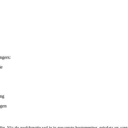
ngers:
ie
ang
ngen
Via de zoekfunctie vul je je gewenste bestemming, reisdata en aantal 