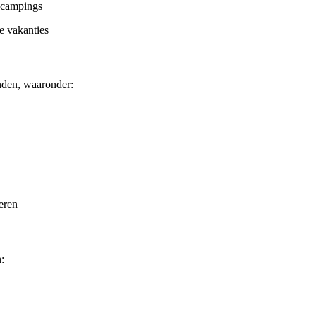
p campings
e vakanties
nden, waaronder:
eren
: