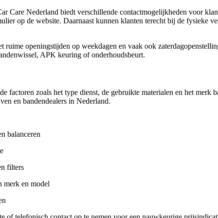
 Car Care Nederland biedt verschillende contactmogelijkheden voor kla
ormulier op de website. Daarnaast kunnen klanten terecht bij de fysieke
 ruime openingstijden op weekdagen en vaak ook zaterdagopenstelling.
andenwissel, APK keuring of onderhoudsbeurt.
de factoren zoals het type dienst, de gebruikte materialen en het merk b
jven en bandendealers in Nederland.
en balanceren
pe
n filters
an merk en model
en
e of telefonisch contact op te nemen voor een nauwkeurige prijsindicati