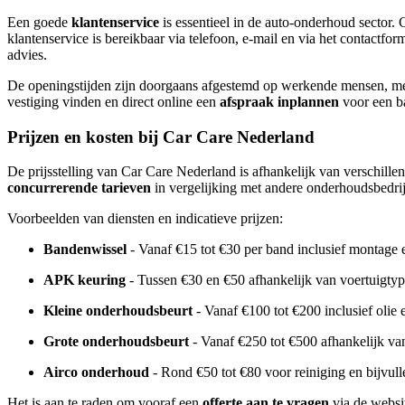
Een goede
klantenservice
is essentieel in de auto-onderhoud sector.
klantenservice is bereikbaar via telefoon, e-mail en via het contactf
advies.
De openingstijden zijn doorgaans afgestemd op werkende mensen, met
vestiging vinden en direct online een
afspraak inplannen
voor een b
Prijzen en kosten bij Car Care Nederland
De prijsstelling van Car Care Nederland is afhankelijk van verschillen
concurrerende tarieven
in vergelijking met andere onderhoudsbedri
Voorbeelden van diensten en indicatieve prijzen:
Bandenwissel
- Vanaf €15 tot €30 per band inclusief montage 
APK keuring
- Tussen €30 en €50 afhankelijk van voertuigty
Kleine onderhoudsbeurt
- Vanaf €100 tot €200 inclusief olie e
Grote onderhoudsbeurt
- Vanaf €250 tot €500 afhankelijk v
Airco onderhoud
- Rond €50 tot €80 voor reiniging en bijvull
Het is aan te raden om vooraf een
offerte aan te vragen
via de websit