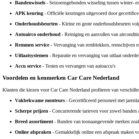
Bandenwissels
- Seizoensgebonden wisseling tussen winter- e
APK keuring
- Officiële keuringen uitgevoerd door gecertific
Onderhoudsbeurten
- Kleine en grote onderhoudsbeurten volg
Autoairco onderhoud
- Reiniging en aanvullen van aircondit
Remmen service
- Vervanging van remblokken, remschijven e
Uitlaatsystemen
- Reparatie en vervanging van uitlaat onderde
Accu service
- Testen en vervangen van autoaccu's
Voordelen en kenmerken Car Care Nederland
Klanten die kiezen voor Car Care Nederland profiteren van verschille
Vakbekwame monteurs
- Gecertificeerd personeel met jarenl
Scherpe prijzen
- Concurrerende tarieven voor zowel banden 
Breed assortiment
- Banden van toonaangevende merken zoals 
Online afspraken
- Gemakkelijk online een afspraak maken v