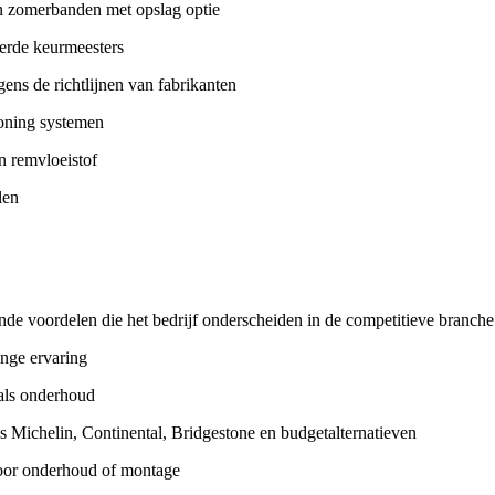
n zomerbanden met opslag optie
eerde keurmeesters
ens de richtlijnen van fabrikanten
ioning systemen
n remvloeistof
len
nde voordelen die het bedrijf onderscheiden in de competitieve branch
ange ervaring
als onderhoud
Michelin, Continental, Bridgestone en budgetalternatieven
oor onderhoud of montage