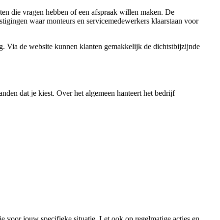
nten die vragen hebben of een afspraak willen maken. De
 vestigingen waar monteurs en servicemedewerkers klaarstaan voor
 Via de website kunnen klanten gemakkelijk de dichtstbijzijnde
anden dat je kiest. Over het algemeen hanteert het bedrijf
e voor jouw specifieke situatie. Let ook op regelmatige acties en