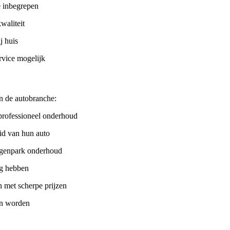
ie inbegrepen
waliteit
j huis
rvice mogelijk
n de autobranche:
 professioneel onderhoud
id van hun auto
agenpark onderhoud
ig hebben
n met scherpe prijzen
len worden