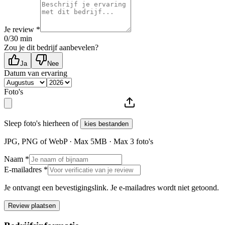
Je review *
0
/30 min
Zou je dit bedrijf aanbevelen?
Ja
Nee
Datum van ervaring
Foto's
Sleep foto's hierheen of
kies bestanden
JPG, PNG of WebP · Max
5
MB · Max
3
foto's
Naam *
E-mailadres *
Je ontvangt een bevestigingslink. Je e-mailadres wordt niet getoond.
Review plaatsen