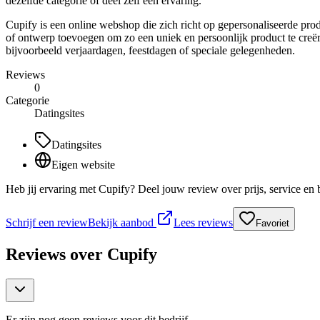
dezelfde categorie of deel zelf een ervaring.
Cupify is een online webshop die zich richt op gepersonaliseerde pro
of ontwerp toevoegen om zo een uniek en persoonlijk product te creër
bijvoorbeeld verjaardagen, feestdagen of speciale gelegenheden.
Reviews
0
Categorie
Datingsites
Datingsites
Eigen website
Heb jij ervaring met Cupify? Deel jouw review over prijs, service en
Schrijf een review
Bekijk aanbod
Lees reviews
Favoriet
Reviews over
Cupify
Er zijn nog geen reviews voor dit bedrijf.