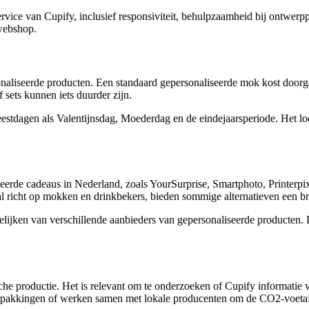
rvice van Cupify, inclusief responsiviteit, behulpzaamheid bij ontwer
webshop.
sonaliseerde producten. Een standaard gepersonaliseerde mok kost doorg
sets kunnen iets duurder zijn.
feestdagen als Valentijnsdag, Moederdag en de eindejaarsperiode. Het l
eerde cadeaus in Nederland, zoals YourSurprise, Smartphoto, Printerpix 
al richt op mokken en drinkbekers, bieden sommige alternatieven een bre
lijken van verschillende aanbieders van gepersonaliseerde producten.
 productie. Het is relevant om te onderzoeken of Cupify informatie v
rpakkingen of werken samen met lokale producenten om de CO2-voetafd