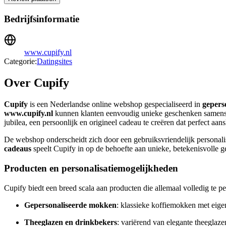
Bedrijfsinformatie
www.cupify.nl
Categorie:
Datingsites
Over Cupify
Cupify
is een Nederlandse online webshop gespecialiseerd in
gepers
www.cupify.nl
kunnen klanten eenvoudig unieke geschenken samenstel
jubilea, een persoonlijk en origineel cadeau te creëren dat perfect aans
De webshop onderscheidt zich door een gebruiksvriendelijk personalis
cadeaus
speelt Cupify in op de behoefte aan unieke, betekenisvolle
Producten en personalisatiemogelijkheden
Cupify biedt een breed scala aan producten die allemaal volledig te pe
Gepersonaliseerde mokken
: klassieke koffiemokken met eigen
Theeglazen en drinkbekers
: variërend van elegante theeglaze