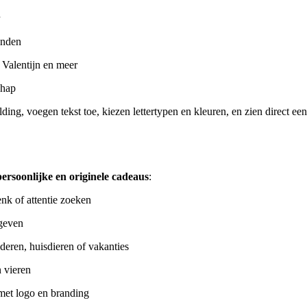
ienden
 Valentijn en meer
chap
elding, voegen tekst toe, kiezen lettertypen en kleuren, en zien direct e
persoonlijke en originele cadeaus
:
nk of attentie zoeken
 geven
deren, huisdieren of vakanties
n vieren
met logo en branding