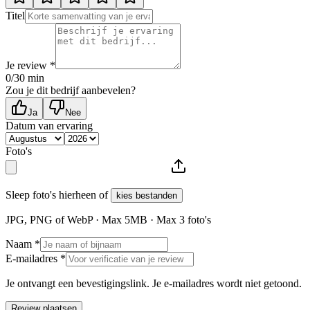
Titel
Je review *
0
/30 min
Zou je dit bedrijf aanbevelen?
Ja
Nee
Datum van ervaring
Foto's
Sleep foto's hierheen of
kies bestanden
JPG, PNG of WebP · Max
5
MB · Max
3
foto's
Naam *
E-mailadres *
Je ontvangt een bevestigingslink. Je e-mailadres wordt niet getoond.
Review plaatsen