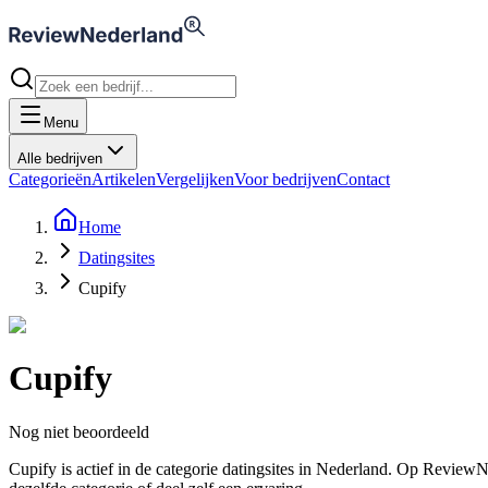
Menu
Alle bedrijven
Categorieën
Artikelen
Vergelijken
Voor bedrijven
Contact
Home
Datingsites
Cupify
Cupify
Nog niet beoordeeld
Cupify is actief in de categorie datingsites in Nederland. Op Revie