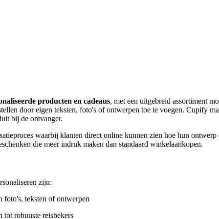
onaliseerde producten en cadeaus
, met een uitgebreid assortiment m
len door eigen teksten, foto's of ontwerpen toe te voegen. Cupify maa
luit bij de ontvanger.
atieproces waarbij klanten direct online kunnen zien hoe hun ontwerp 
 geschenken die meer indruk maken dan standaard winkelaankopen.
rsonaliseren zijn:
 foto's, teksten of ontwerpen
n tot robuuste reisbekers