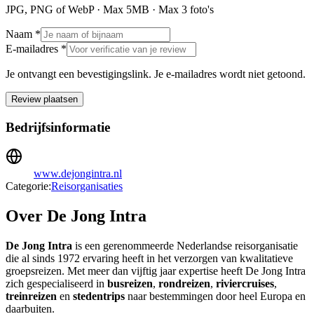
JPG, PNG of WebP · Max
5
MB · Max
3
foto's
Naam *
E-mailadres *
Je ontvangt een bevestigingslink. Je e-mailadres wordt niet getoond.
Review plaatsen
Bedrijfsinformatie
www.dejongintra.nl
Categorie:
Reisorganisaties
Over De Jong Intra
De Jong Intra
is een gerenommeerde Nederlandse reisorganisatie
die al sinds 1972 ervaring heeft in het verzorgen van kwalitatieve
groepsreizen. Met meer dan vijftig jaar expertise heeft De Jong Intra
zich gespecialiseerd in
busreizen
,
rondreizen
,
riviercruises
,
treinreizen
en
stedentrips
naar bestemmingen door heel Europa en
daarbuiten.