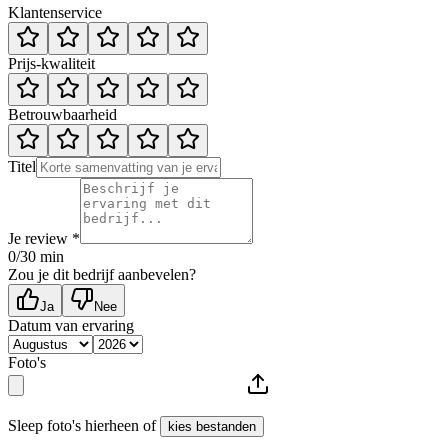
Klantenservice
Prijs-kwaliteit
Betrouwbaarheid
Titel
Je review *
0
/30 min
Zou je dit bedrijf aanbevelen?
Ja
Nee
Datum van ervaring
Foto's
Sleep foto's hierheen of
kies bestanden