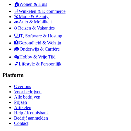
🏠
Wonen & Huis
🛒
Winkelen & E-commerce
👗
Mode & Beauty
🚗
Auto & Mobiliteit
✈️
Reizen & Vakanties
💻
IT, Software & Hosting
🏥
Gezondheid & Welzijn
🎓
Onderwijs & Carrière
🎭
Hobby & Vrije Tijd
💕
Lifestyle & Persoonlijk
Platform
Over ons
Voor bedrijven
Alle bedrijven
Prijzen
Artikelen
Help / Kennisbank
Bedrijf aanmelden
Contact