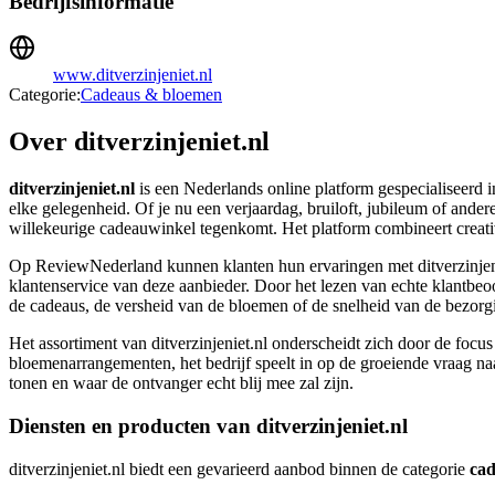
Bedrijfsinformatie
www.ditverzinjeniet.nl
Categorie:
Cadeaus & bloemen
Over ditverzinjeniet.nl
ditverzinjeniet.nl
is een Nederlands online platform gespecialiseerd i
elke gelegenheid. Of je nu een verjaardag, bruiloft, jubileum of andere
willekeurige cadeauwinkel tegenkomt. Het platform combineert creativi
Op ReviewNederland kunnen klanten hun ervaringen met ditverzinjenie
klantenservice van deze aanbieder. Door het lezen van echte klantbeoord
de cadeaus, de versheid van de bloemen of de snelheid van de bezorg
Het assortiment van ditverzinjeniet.nl onderscheidt zich door de foc
bloemenarrangementen, het bedrijf speelt in op de groeiende vraag naar 
tonen en waar de ontvanger echt blij mee zal zijn.
Diensten en producten van ditverzinjeniet.nl
ditverzinjeniet.nl biedt een gevarieerd aanbod binnen de categorie
cad