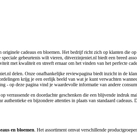
n originele cadeaus en bloemen. Het bedrijf richt zich op klanten die o
 speciale gebeurtenis wilt vieren, ditverzinjeniet.nl biedt een breed as
teit met kwaliteit en streeft ernaar om het vinden van het perfecte ca
t.nl delen. Onze onafhankelijke reviewpagina biedt inzicht in de klan
elingen krijg je een eerlijk beeld van wat je kunt verwachten wanneer je
ing - op deze pagina vind je waardevolle informatie van andere consum
us op verrassende en doordachte geschenken die een blijvende indruk m
authentieke en bijzondere attenties in plaats van standaard cadeaus. De n
eaus en bloemen
. Het assortiment omvat verschillende productgroepe