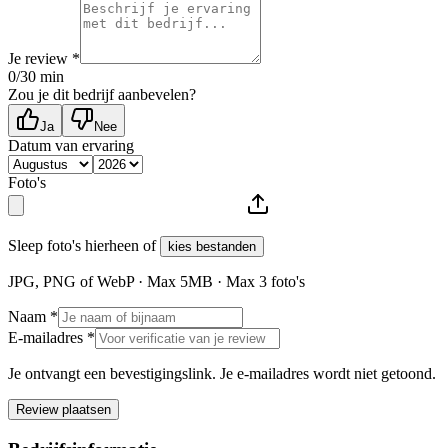
Je review *
0
/30 min
Zou je dit bedrijf aanbevelen?
Ja
Nee
Datum van ervaring
Foto's
Sleep foto's hierheen of
kies bestanden
JPG, PNG of WebP · Max
5
MB · Max
3
foto's
Naam *
E-mailadres *
Je ontvangt een bevestigingslink. Je e-mailadres wordt niet getoond.
Review plaatsen