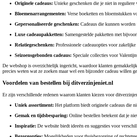
Originele cadeaus:
Unieke geschenken die je niet in reguliere 
Bloemenarrangementen:
Verse boeketten en bloemstukken voo
Gepersonaliseerde geschenken:
Cadeaus die kunnen worden v
Luxe cadeaupakketten:
Samengestelde pakketten met bijvoorb
Relatiegeschenken:
Professionele cadeauopties voor zakelijke 
Seizoensgebonden cadeaus:
Speciale collecties voor Valentij
De webshop is overzichtelijk ingericht, waardoor klanten gemakkelijk
precies weten wat ze zoeken maar wel een bijzonder cadeau willen g
Voordelen van bestellen bij ditverzinjeniet.nl
Er zijn verschillende redenen waarom klanten kiezen voor ditverzinjen
Uniek assortiment:
Het platform biedt originele cadeaus die nie
Gemak en tijdsbesparing:
Online bestellen betekent dat je ni
Inspiratie:
De website biedt ideeën en suggesties voor verschi
Bezorgopties:
Mogelijkheden voor thuisbezorging of rechtstre