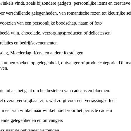
winkels vindt, zoals bijzondere gadgets, persoonlijke items en creatieve
r verschillende gelegenheden, van romantische rozen tot kleurrijke s
oorzien van een persoonlijke boodschap, naam of foto
eeld wijn, chocolade, verzorgingsproducten of delicatessen
relaties en bedrijfsevenementen
nsdag, Moederdag, Kerst en andere feestdagen
 kunnen zoeken op gelegenheid, ontvanger of productcategorie. Dit maa
even.
iet.nl als het gaat om het bestellen van cadeaus en bloemen:
t overal verkrijgbaar zijn, wat zorgt voor een verrassingseffect
et meer van winkel naar winkel hoeft voor het perfecte cadeau
llende gelegenheden en ontvangers
eks naar de ontvanger verzenden